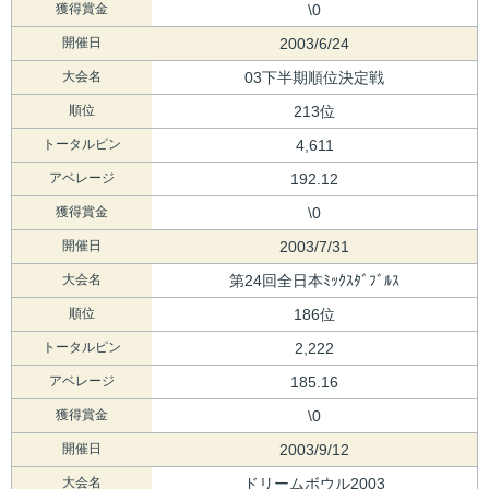
獲得賞金
\0
開催日
2003/6/24
大会名
03下半期順位決定戦
順位
213位
トータルピン
4,611
アベレージ
192.12
獲得賞金
\0
開催日
2003/7/31
大会名
第24回全日本ﾐｯｸｽﾀﾞﾌﾞﾙｽ
順位
186位
トータルピン
2,222
アベレージ
185.16
獲得賞金
\0
開催日
2003/9/12
大会名
ドリームボウル2003