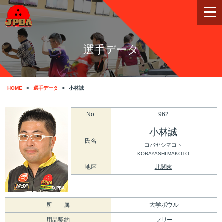
選手データ
HOME
選手データ
小林誠
No.
962
小林誠
氏名
コバヤシマコト
KOBAYASHI MAKOTO
地区
北関東
所 属
大学ボウル
用品契約
フリー