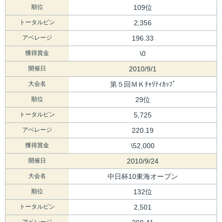
順位
109位
トータルピン
2,356
アベレージ
196.33
獲得賞金
\0
開催日
2010/9/1
大会名
第５回ＭＫﾁｬﾘﾃｨｶｯﾌﾟ
順位
29位
トータルピン
5,725
アベレージ
220.19
獲得賞金
\52,000
開催日
2010/9/24
大会名
中日杯10東海オープン
順位
132位
トータルピン
2,501
アベレージ