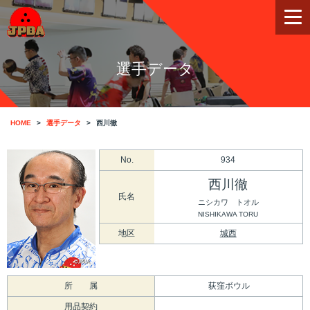
選手データ
HOME
選手データ
西川徹
No.
934
西川徹
氏名
ニシカワ トオル
NISHIKAWA TORU
地区
城西
所 属
荻窪ボウル
用品契約