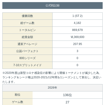
公式戦記録
優勝回数
1 (ST 2)
総ゲーム数
4,182
トータルピン
869,679
総賞金額
\8,369,600
通算アベレージ
207.95
公認パーフェクト
3
800シリーズ
0
7-10スプリットメイド
0
※2020年度は新型コロナ感染症の影響により開催トーナメントが減少した為、
ランキング＆シード権は2020-2021の2年間を1シーズンとして算出し、決定い
たします。
2026年
順位
136位
ゲーム数
27