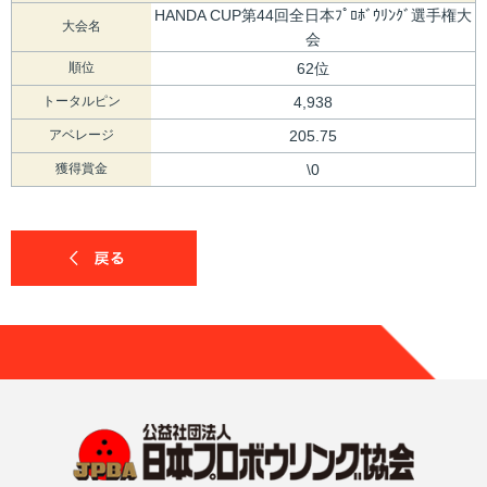
HANDA CUP第44回全日本ﾌﾟﾛﾎﾞｳﾘﾝｸﾞ選手権大
大会名
会
順位
62位
トータルピン
4,938
アベレージ
205.75
獲得賞金
\0