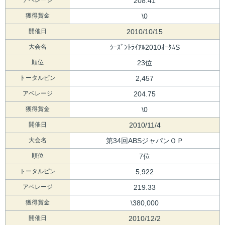
208.41
獲得賞金
\0
開催日
2010/10/15
大会名
ｼｰｽﾞﾝﾄﾗｲｱﾙ2010ｵｰﾀﾑS
順位
23位
トータルピン
2,457
アベレージ
204.75
獲得賞金
\0
開催日
2010/11/4
大会名
第34回ABSジャパンＯＰ
順位
7位
トータルピン
5,922
アベレージ
219.33
獲得賞金
\380,000
開催日
2010/12/2