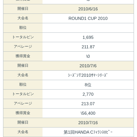
開催日
2010/6/16
大会名
ROUND1 CUP 2010
順位
トータルピン
1,695
アベレージ
211.87
獲得賞金
\0
開催日
2010/7/6
大会名
ｼｰｽﾞﾝT2010ｻﾏｰｼﾘｰｽﾞ
順位
8位
トータルピン
2,770
アベレージ
213.07
獲得賞金
\56,400
開催日
2010/7/16
大会名
第1回HANDA Cﾌｨﾗﾝｽﾛﾋﾟｰ