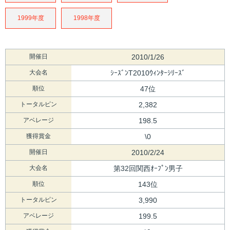
1999年度
1998年度
開催日
2010/1/26
大会名
ｼｰｽﾞﾝT2010ｳｨﾝﾀｰｼﾘｰｽﾞ
順位
47位
トータルピン
2,382
アベレージ
198.5
獲得賞金
\0
開催日
2010/2/24
大会名
第32回関西ｵｰﾌﾟﾝ男子
順位
143位
トータルピン
3,990
アベレージ
199.5