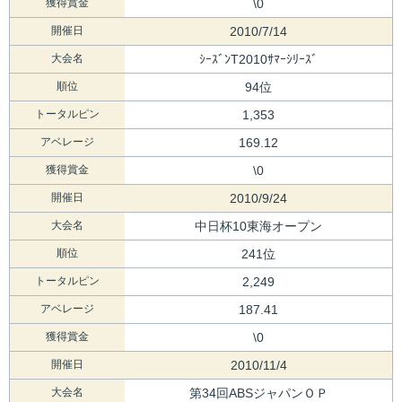
獲得賞金
\0
開催日
2010/7/14
大会名
ｼｰｽﾞﾝT2010ｻﾏｰｼﾘｰｽﾞ
順位
94位
トータルピン
1,353
アベレージ
169.12
獲得賞金
\0
開催日
2010/9/24
大会名
中日杯10東海オープン
順位
241位
トータルピン
2,249
アベレージ
187.41
獲得賞金
\0
開催日
2010/11/4
大会名
第34回ABSジャパンＯＰ