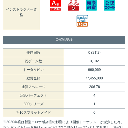
インストラクター資
格
公式戦記録
優勝回数
0 (ST 2)
総ゲーム数
3,192
トータルピン
660,069
総賞金額
\7,455,000
通算アベレージ
206.78
公認パーフェクト
4
800シリーズ
1
7-10スプリットメイド
0
※2020年度は新型コロナ感染症の影響により開催トーナメントが減少した為、
ランキング＆シード権は2020-2021の2年間を1シーズンとして算出し、決定い