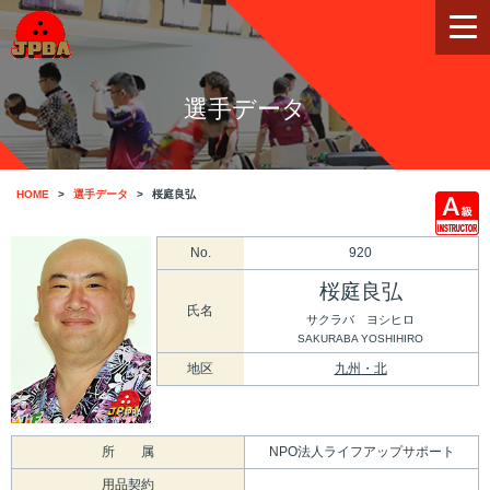
選手データ
HOME
選手データ
桜庭良弘
No.
920
桜庭良弘
氏名
サクラバ ヨシヒロ
SAKURABA YOSHIHIRO
地区
九州・北
所 属
NPO法人ライフアップサポート
用品契約