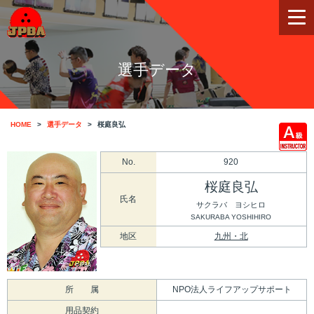
選手データ
HOME
選手データ
桜庭良弘
No.
920
桜庭良弘
氏名
サクラバ ヨシヒロ
SAKURABA YOSHIHIRO
地区
九州・北
所 属
NPO法人ライフアップサポート
用品契約