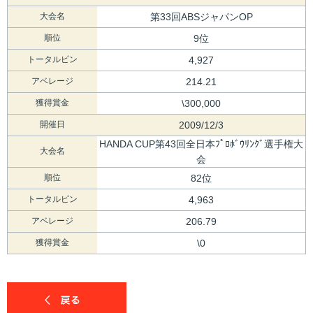
大会名
第33回ABSジャパンOP
順位
9位
トータルピン
4,927
アベレージ
214.21
獲得賞金
\300,000
開催日
2009/12/3
HANDA CUP第43回全日本ﾌﾟﾛﾎﾞｳﾘﾝｸﾞ選手権大
大会名
会
順位
82位
トータルピン
4,963
アベレージ
206.79
獲得賞金
\0