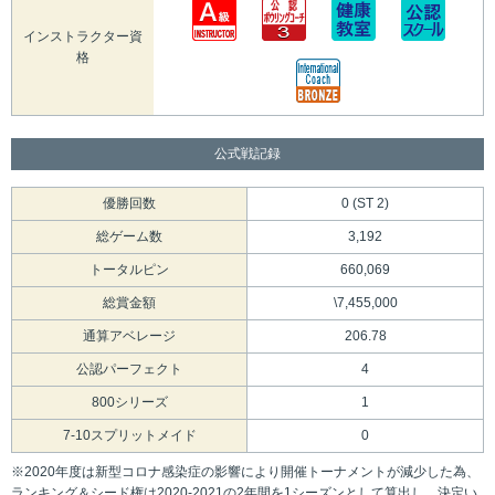
インストラクター資
格
公式戦記録
優勝回数
0 (ST 2)
総ゲーム数
3,192
トータルピン
660,069
総賞金額
\7,455,000
通算アベレージ
206.78
公認パーフェクト
4
800シリーズ
1
7-10スプリットメイド
0
※2020年度は新型コロナ感染症の影響により開催トーナメントが減少した為、
ランキング＆シード権は2020-2021の2年間を1シーズンとして算出し、決定い