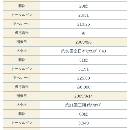
順位
20位
トータルピン
2,631
アベレージ
219.25
獲得賞金
\0
開催日
2009/8/6
大会名
第30回全日本ﾐｯｸｽﾀﾞﾌﾞﾙｽ
順位
31位
トータルピン
5,191
アベレージ
225.69
獲得賞金
\50,000
開催日
2009/9/14
大会名
第11回三湖ｺﾘｱﾝｶｯﾌﾟ
順位
68位
トータルピン
3,949