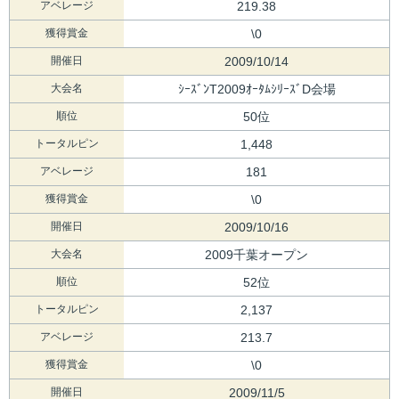
アベレージ
219.38
獲得賞金
\0
開催日
2009/10/14
大会名
ｼｰｽﾞﾝT2009ｵｰﾀﾑｼﾘｰｽﾞD会場
順位
50位
トータルピン
1,448
アベレージ
181
獲得賞金
\0
開催日
2009/10/16
大会名
2009千葉オープン
順位
52位
トータルピン
2,137
アベレージ
213.7
獲得賞金
\0
開催日
2009/11/5