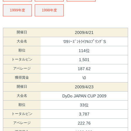
1999年度
1998年度
開催日
2009/4/21
大会名
‘09ｼｰｽﾞﾝﾄﾗｲｱﾙｽﾌﾟﾘﾝｸﾞS
順位
114位
トータルピン
1,501
アベレージ
187.62
獲得賞金
\0
開催日
2009/4/23
大会名
DyDo JAPAN CUP 2009
順位
33位
トータルピン
3,787
アベレージ
222.76