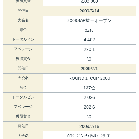
獲得賞金
\100,000
開催日
2009/5/14
大会名
2009SAP埼玉オープン
順位
82位
トータルピン
4,402
アベレージ
220.1
獲得賞金
\0
開催日
2009/7/1
大会名
ROUND１ CUP 2009
順位
137位
トータルピン
2,026
アベレージ
202.6
獲得賞金
\0
開催日
2009/7/16
大会名
09ｼｰｽﾞﾝﾄﾗｲｱﾙｻﾏｰｼﾘｰｽﾞ