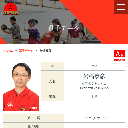
選手データ
HOME
選手データ
岩楯泰彦
No.
793
岩楯泰彦
氏名
イワダテヤスヒコ
IWADATE YASUHIKO
地区
千葉
所 属
ユーカリ･ボウル
用品契約