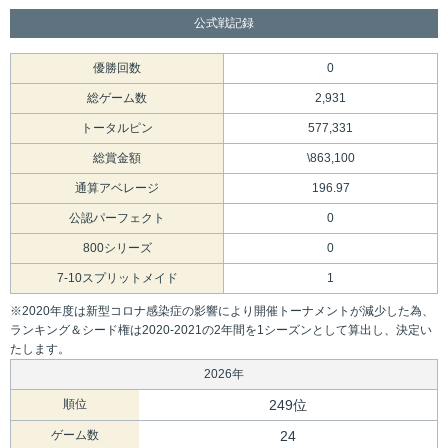
公式戦記録
優勝回数
0
総ゲーム数
2,931
トータルピン
577,331
総賞金額
\863,100
通算アベレージ
196.97
公認パーフェクト
0
800シリーズ
0
7-10スプリットメイド
1
※2020年度は新型コロナ感染症の影響により開催トーナメントが減少した為、
ランキング＆シード権は2020-2021の2年間を1シーズンとして算出し、決定い
たします。
2026年
順位
249位
ゲーム数
24