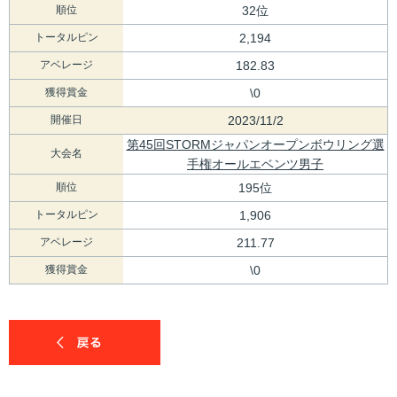
順位
32位
トータルピン
2,194
アベレージ
182.83
獲得賞金
\0
開催日
2023/11/2
第45回STORMジャパンオープンボウリング選
大会名
手権オールエベンツ男子
順位
195位
トータルピン
1,906
アベレージ
211.77
獲得賞金
\0