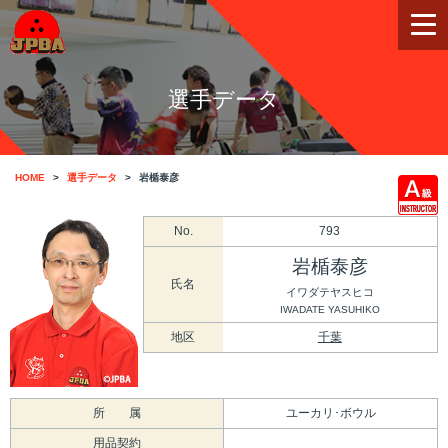
選手データ
HOME
選手データ
岩楯泰彦
No.
793
岩楯泰彦
氏名
イワダテヤスヒコ
IWADATE YASUHIKO
地区
千葉
所 属
ユーカリ･ボウル
用品契約