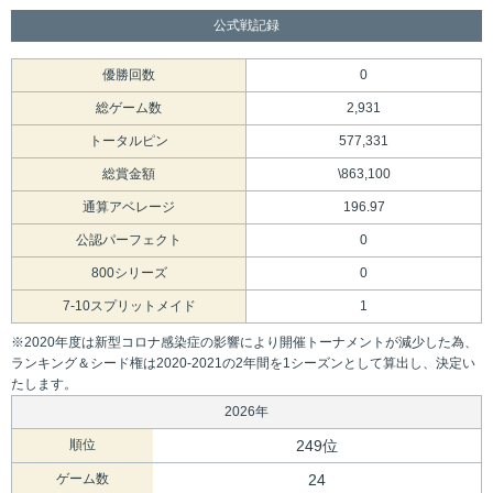
公式戦記録
優勝回数
0
総ゲーム数
2,931
トータルピン
577,331
総賞金額
\863,100
通算アベレージ
196.97
公認パーフェクト
0
800シリーズ
0
7-10スプリットメイド
1
※2020年度は新型コロナ感染症の影響により開催トーナメントが減少した為、
ランキング＆シード権は2020-2021の2年間を1シーズンとして算出し、決定い
たします。
2026年
順位
249位
ゲーム数
24