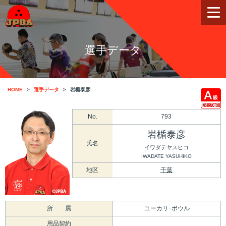
選手データ
HOME
選手データ
岩楯泰彦
No.
793
岩楯泰彦
氏名
イワダテヤスヒコ
IWADATE YASUHIKO
地区
千葉
所 属
ユーカリ･ボウル
用品契約