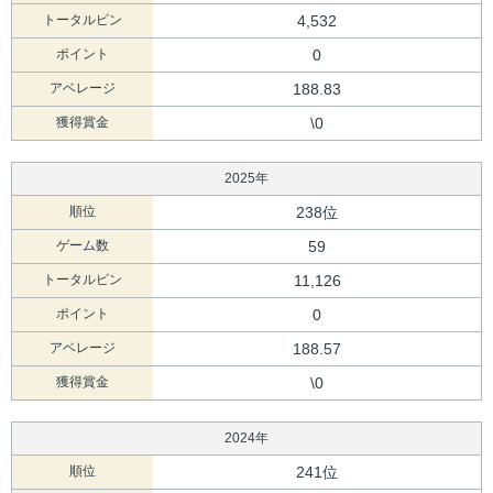
トータルピン
4,532
ポイント
0
アベレージ
188.83
獲得賞金
\0
2025年
順位
238位
ゲーム数
59
トータルピン
11,126
ポイント
0
アベレージ
188.57
獲得賞金
\0
2024年
順位
241位