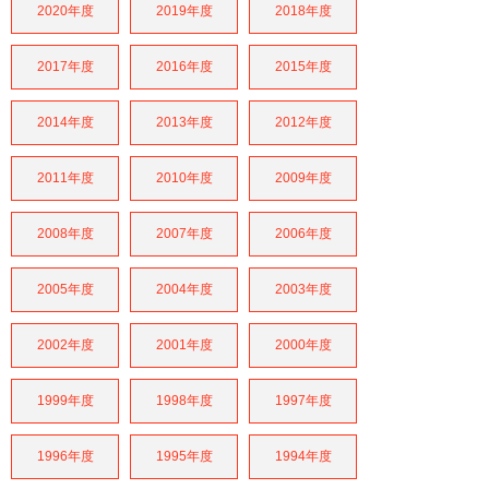
2020年度
2019年度
2018年度
2017年度
2016年度
2015年度
2014年度
2013年度
2012年度
2011年度
2010年度
2009年度
2008年度
2007年度
2006年度
2005年度
2004年度
2003年度
2002年度
2001年度
2000年度
1999年度
1998年度
1997年度
1996年度
1995年度
1994年度