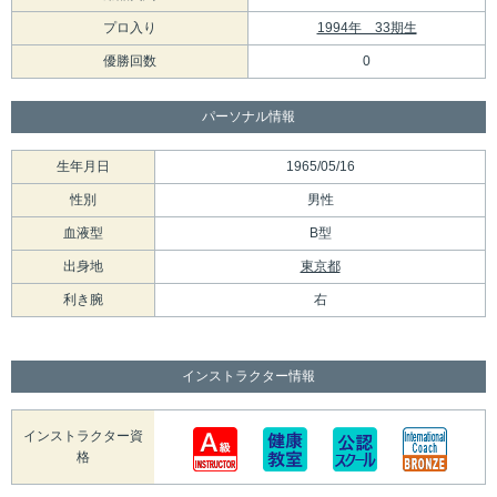
プロ入り
1994年 33期生
優勝回数
0
パーソナル情報
生年月日
1965/05/16
性別
男性
血液型
B型
出身地
東京都
利き腕
右
インストラクター情報
インストラクター資
格