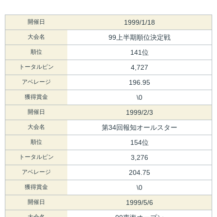
開催日
1999/1/18
大会名
99上半期順位決定戦
順位
141位
トータルピン
4,727
アベレージ
196.95
獲得賞金
\0
開催日
1999/2/3
大会名
第34回報知オールスター
順位
154位
トータルピン
3,276
アベレージ
204.75
獲得賞金
\0
開催日
1999/5/6
大会名