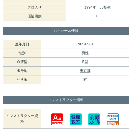
プロ入り
1994年 33期生
優勝回数
0
パーソナル情報
生年月日
1965/05/16
性別
男性
血液型
B型
出身地
東京都
利き腕
右
インストラクター情報
インストラクター資
格