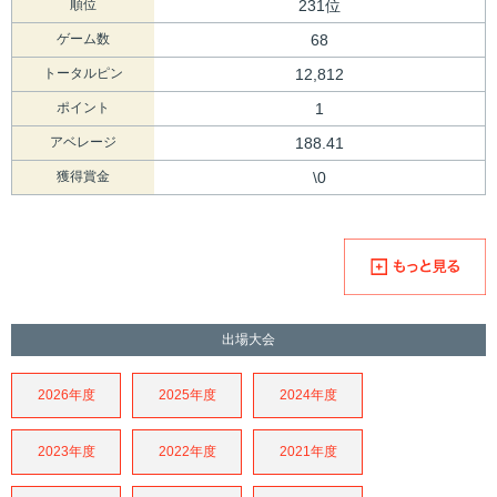
順位
231位
ゲーム数
68
トータルピン
12,812
ポイント
1
アベレージ
188.41
獲得賞金
\0
出場大会
2026年度
2025年度
2024年度
2023年度
2022年度
2021年度