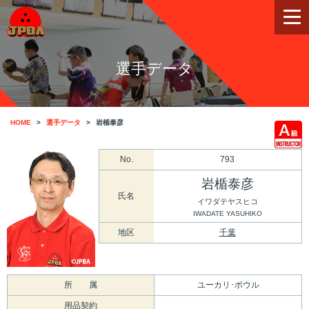
選手データ
HOME
選手データ
岩楯泰彦
No.
793
岩楯泰彦
氏名
イワダテヤスヒコ
IWADATE YASUHIKO
地区
千葉
所 属
ユーカリ･ボウル
用品契約