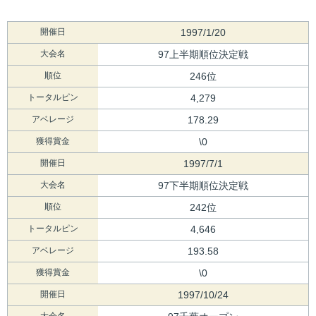
開催日
1997/1/20
大会名
97上半期順位決定戦
順位
246位
トータルピン
4,279
アベレージ
178.29
獲得賞金
\0
開催日
1997/7/1
大会名
97下半期順位決定戦
順位
242位
トータルピン
4,646
アベレージ
193.58
獲得賞金
\0
開催日
1997/10/24
大会名