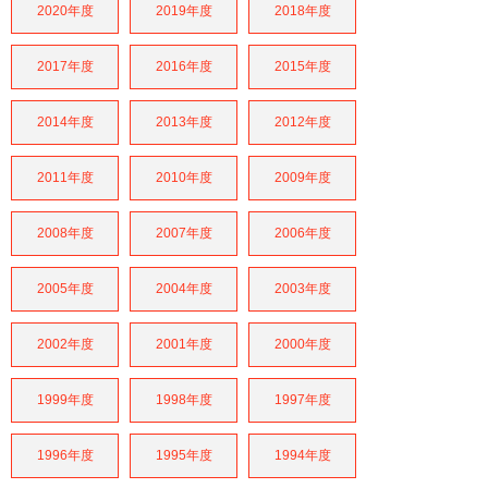
2020年度
2019年度
2018年度
2017年度
2016年度
2015年度
2014年度
2013年度
2012年度
2011年度
2010年度
2009年度
2008年度
2007年度
2006年度
2005年度
2004年度
2003年度
2002年度
2001年度
2000年度
1999年度
1998年度
1997年度
1996年度
1995年度
1994年度