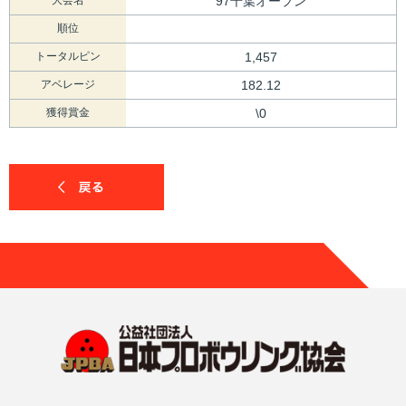
97千葉オープン
順位
トータルピン
1,457
アベレージ
182.12
獲得賞金
\0