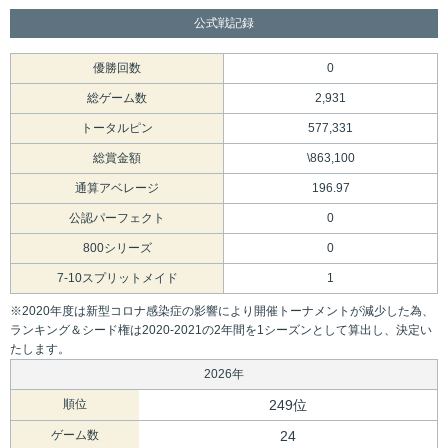
公式戦記録
優勝回数
0
総ゲーム数
2,931
トータルピン
577,331
総賞金額
\863,100
通算アベレージ
196.97
公認パーフェクト
0
800シリーズ
0
7-10スプリットメイド
1
※2020年度は新型コロナ感染症の影響により開催トーナメントが減少した為、
ランキング＆シード権は2020-2021の2年間を1シーズンとして算出し、決定い
たします。
2026年
順位
249位
ゲーム数
24