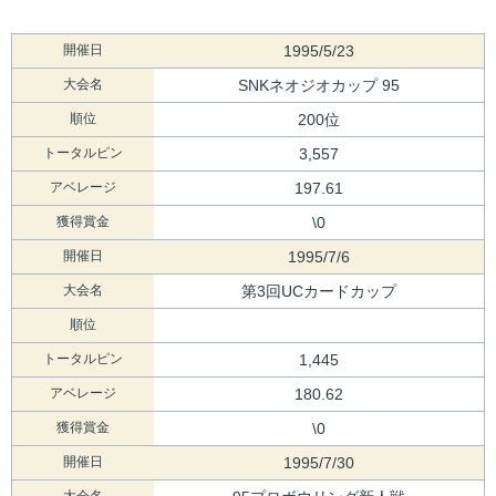
開催日
1995/5/23
大会名
SNKネオジオカップ 95
順位
200位
トータルピン
3,557
アベレージ
197.61
獲得賞金
\0
開催日
1995/7/6
大会名
第3回UCカードカップ
順位
トータルピン
1,445
アベレージ
180.62
獲得賞金
\0
開催日
1995/7/30
大会名