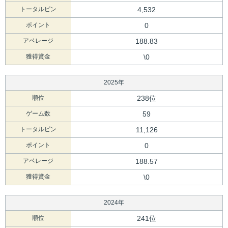
トータルピン
4,532
ポイント
0
アベレージ
188.83
獲得賞金
\0
2025年
順位
238位
ゲーム数
59
トータルピン
11,126
ポイント
0
アベレージ
188.57
獲得賞金
\0
2024年
順位
241位