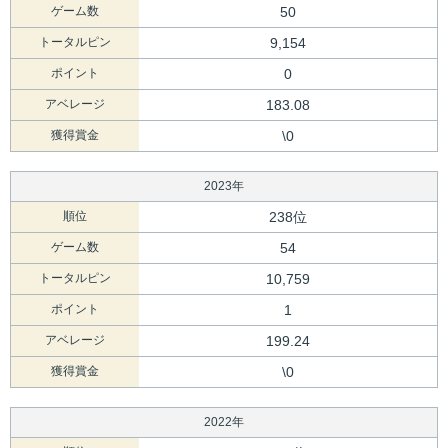
ゲーム数
50
トータルピン
9,154
ポイント
0
アベレージ
183.08
獲得賞金
\0
2023年
順位
238位
ゲーム数
54
トータルピン
10,759
ポイント
1
アベレージ
199.24
獲得賞金
\0
2022年