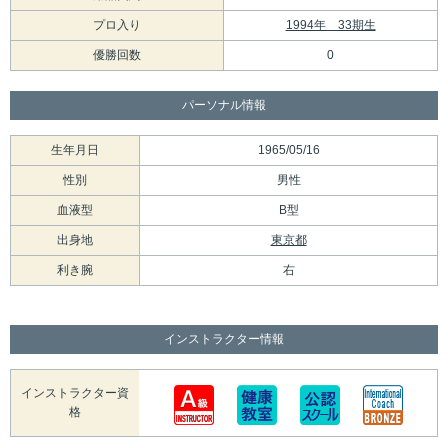
プロ入り
1994年 33期生
優勝回数
0
パーソナル情報
生年月日
1965/05/16
性別
男性
血液型
B型
出身地
東京都
利き腕
右
インストラクター情報
インストラクター資
格