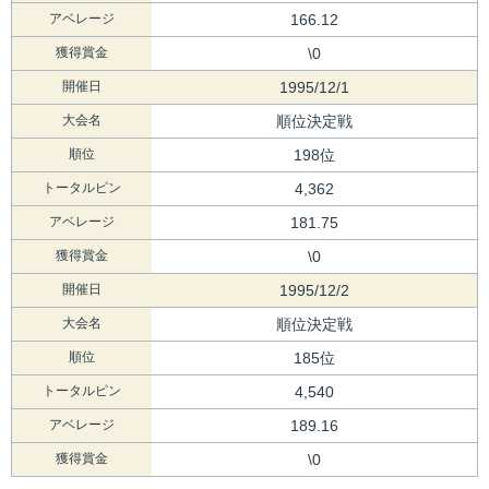
アベレージ
166.12
獲得賞金
\0
開催日
1995/12/1
大会名
順位決定戦
順位
198位
トータルピン
4,362
アベレージ
181.75
獲得賞金
\0
開催日
1995/12/2
大会名
順位決定戦
順位
185位
トータルピン
4,540
アベレージ
189.16
獲得賞金
\0