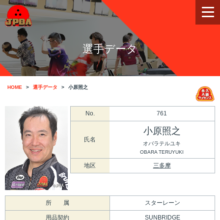
選手データ
HOME
選手データ
小原照之
No.
761
小原照之
氏名
オバラテルユキ
OBARA TERUYUKI
地区
三多摩
所 属
スターレーン
用品契約
SUNBRIDGE