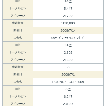
順位
14位
トータルピン
5,447
アベレージ
217.88
獲得賞金
\130,000
開催日
2009/7/14
大会名
09ｼｰｽﾞﾝﾄﾗｲｱﾙｻﾏｰｼﾘｰｽﾞ
順位
31位
トータルピン
2,602
アベレージ
216.83
獲得賞金
\0
開催日
2009/7/1
大会名
ROUND１ CUP 2009
順位
6位
トータルピン
6,247
アベレージ
231.37