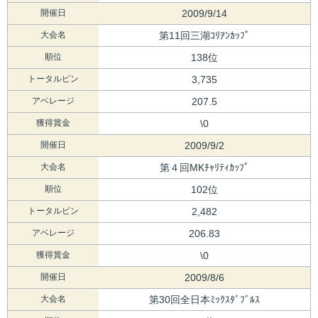
開催日
2009/9/14
大会名
第11回三湖ｺﾘｱﾝｶｯﾌﾟ
順位
138位
トータルピン
3,735
アベレージ
207.5
獲得賞金
\0
開催日
2009/9/2
大会名
第４回MKﾁｬﾘﾃｨｶｯﾌﾟ
順位
102位
トータルピン
2,482
アベレージ
206.83
獲得賞金
\0
開催日
2009/8/6
大会名
第30回全日本ﾐｯｸｽﾀﾞﾌﾞﾙｽ