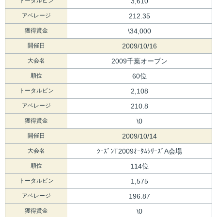
トータルピン
3,610
アベレージ
212.35
獲得賞金
\34,000
開催日
2009/10/16
大会名
2009千葉オープン
順位
60位
トータルピン
2,108
アベレージ
210.8
獲得賞金
\0
開催日
2009/10/14
大会名
ｼｰｽﾞﾝT2009ｵｰﾀﾑｼﾘｰｽﾞA会場
順位
114位
トータルピン
1,575
アベレージ
196.87
獲得賞金
\0