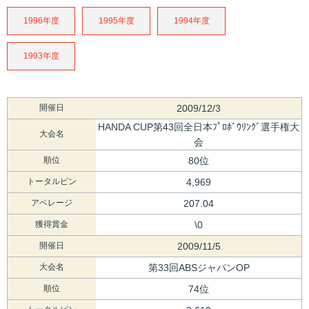
1996年度
1995年度
1994年度
1993年度
開催日
2009/12/3
HANDA CUP第43回全日本ﾌﾟﾛﾎﾞｳﾘﾝｸﾞ選手権大
大会名
会
順位
80位
トータルピン
4,969
アベレージ
207.04
獲得賞金
\0
開催日
2009/11/5
大会名
第33回ABSジャパンOP
順位
74位