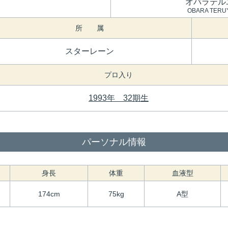
オバラテル
OBARA TERU
所 属
スターレーン
プロ入り
1993年 32期生
パーソナル情報
身長
体重
血液型
174cm
75kg
A型