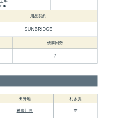
ユキ
YUKI
用品契約
SUNBRIDGE
優勝回数
7
出身地
利き腕
神奈川県
左