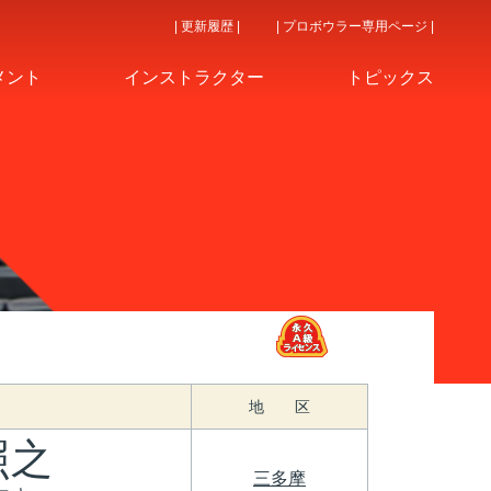
| 更新履歴 |
| プロボウラー専用ページ |
メント
インストラクター
トピックス
地 区
照之
三多摩