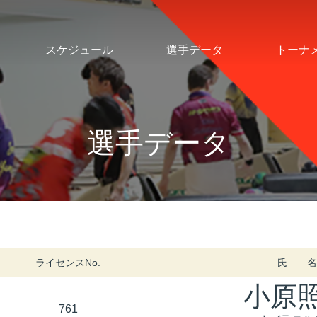
スケジュール
選手データ
トーナ
選手データ
ライセンスNo.
氏 名
小原
761