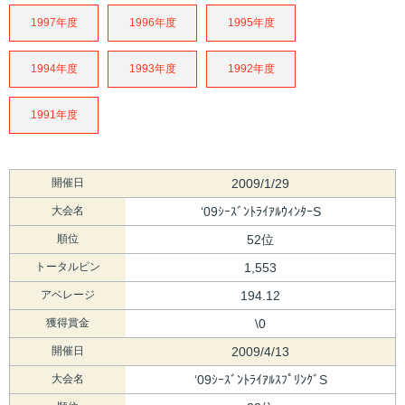
1997年度
1996年度
1995年度
1994年度
1993年度
1992年度
1991年度
開催日
2009/1/29
大会名
‘09ｼｰｽﾞﾝﾄﾗｲｱﾙｳｨﾝﾀｰS
順位
52位
トータルピン
1,553
アベレージ
194.12
獲得賞金
\0
開催日
2009/4/13
大会名
‘09ｼｰｽﾞﾝﾄﾗｲｱﾙｽﾌﾟﾘﾝｸﾞS