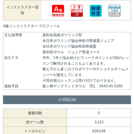
インストラクター資
格
A級インストラクター プロフィール
主な指導歴
釜利谷高校ボウリング部
全日本ボウリング協会神奈川県連盟ジュニア
全日本ボウリング協会秋田県連盟
新杉田ボウル ジュニア育成コース
自己ＰＲ
半年、1年と悩み続けたウィークポイントが1回のレッ
スンで解消されることもよくあります。
教え子から多くのプロボウラーやナショナルチームメ
ンバーが誕生しています。
※現在個人レッスンは受け付けておりません。
連絡手段
狐ヶ崎ヤングランドボウル TEL：0543-45-5260
公式戦記録
優勝回数
0
総ゲーム数
3,113
トータルピン
628,638