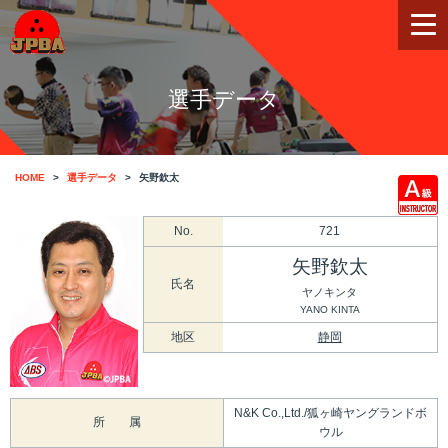
選手データ
HOME
選手データ
矢野欽太
No.
721
矢野欽太
氏名
ヤノキンタ
YANO KINTA
地区
静岡
N&K Co.,Ltd./狐ヶ崎ヤングランドボ
所 属
ウル