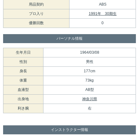
用品契約
ABS
プロ入り
1991年 30期生
優勝回数
0
パーソナル情報
生年月日
1964/03/08
性別
男性
身長
177cm
体重
73kg
血液型
AB型
出身地
神奈川県
利き腕
右
インストラクター情報