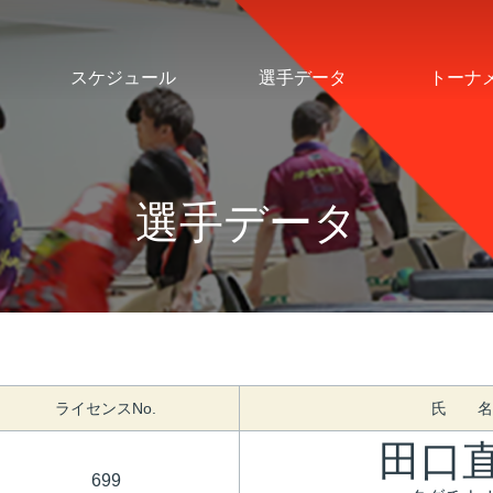
スケジュール
選手データ
トーナ
選手データ
ライセンスNo.
氏 名
田口
699