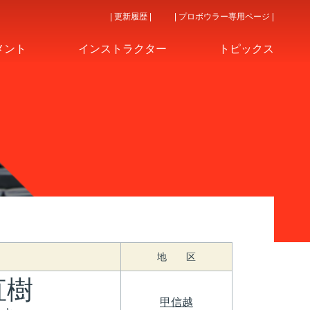
| 更新履歴 |
| プロボウラー専用ページ |
メント
インストラクター
トピックス
地 区
直樹
甲信越