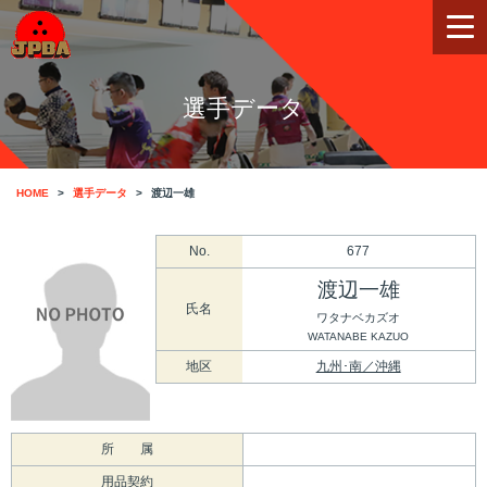
選手データ
HOME
選手データ
渡辺一雄
No.
677
渡辺一雄
氏名
ワタナベカズオ
WATANABE KAZUO
地区
九州･南／沖縄
所 属
用品契約