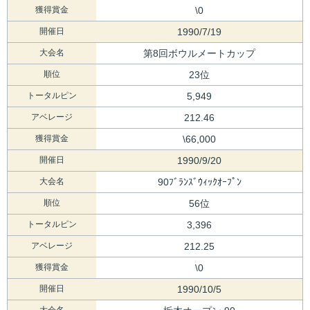
獲得賞金
\0
開催日
1990/7/19
大会名
第8回ボウルメートカップ
順位
23位
トータルピン
5,949
アベレージ
212.46
獲得賞金
\66,000
開催日
1990/9/20
大会名
90ﾌﾞﾗﾝｽﾞｳｨｯｸｵｰﾌﾟﾝ
順位
56位
トータルピン
3,396
アベレージ
212.25
獲得賞金
\0
開催日
1990/10/5
大会名