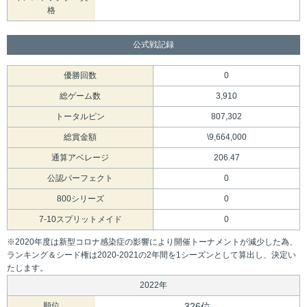
格
公式戦記録
優勝回数
0
総ゲーム数
3,910
トータルピン
807,302
総賞金額
\9,664,000
通算アベレージ
206.47
公認パーフェクト
0
800シリーズ
0
7-10スプリットメイド
0
※2020年度は新型コロナ感染症の影響により開催トーナメントが減少した為、
ランキング＆シード権は2020-2021の2年間を1シーズンとして算出し、決定い
たします。
2022年
順位
326位