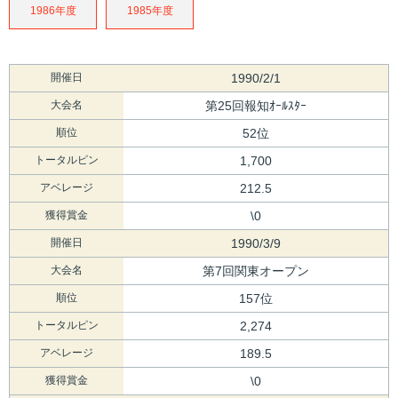
1986年度
1985年度
開催日
1990/2/1
大会名
第25回報知ｵｰﾙｽﾀｰ
順位
52位
トータルピン
1,700
アベレージ
212.5
獲得賞金
\0
開催日
1990/3/9
大会名
第7回関東オープン
順位
157位
トータルピン
2,274
アベレージ
189.5
獲得賞金
\0