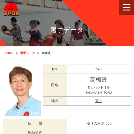
選手データ
HOME
選手データ
高橋透
No.
549
高橋透
氏名
タカハシトオル
TAKAHASHI TORU
地区
東北
所 属
ゆりの木ボウル
用品契約