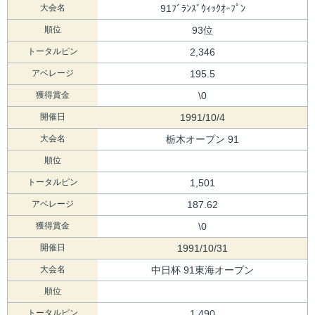
大会名
91ﾌﾞﾗﾝｽﾞｳｨｯｸｵｰﾌﾟﾝ
順位
93位
トータルピン
2,346
アベレージ
195.5
獲得賞金
\0
開催日
1991/10/4
大会名
栃木オープン 91
順位
トータルピン
1,501
アベレージ
187.62
獲得賞金
\0
開催日
1991/10/31
大会名
中日杯 91東海オープン
順位
トータルピン
1,490