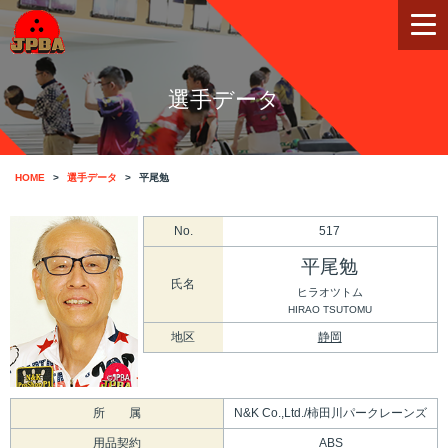
選手データ
HOME
選手データ
平尾勉
No.
517
平尾勉
氏名
ヒラオツトム
HIRAO TSUTOMU
地区
静岡
所 属
N&K Co.,Ltd./柿田川パークレーンズ
用品契約
ABS