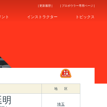
| 更新履歴 |
| プロボウラー専用ページ |
メント
インストラクター
トピックス
地 区
延明
埼玉