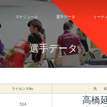
スケジュール
選手データ
トーナ
選手データ
ライセンスNo.
氏 名
高橋
514