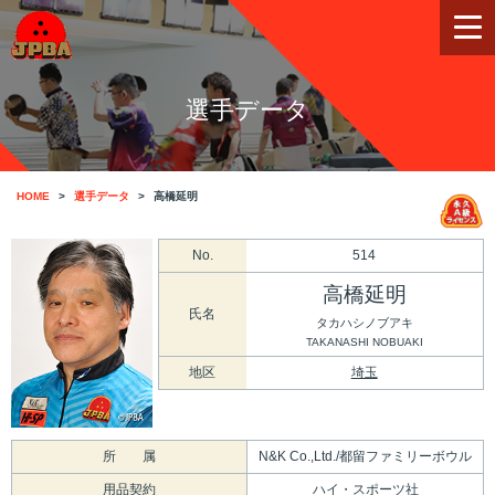
選手データ
HOME
選手データ
高橋延明
No.
514
高橋延明
氏名
タカハシノブアキ
TAKANASHI NOBUAKI
地区
埼玉
所 属
N&K Co.,Ltd./都留ファミリーボウル
用品契約
ハイ・スポーツ社