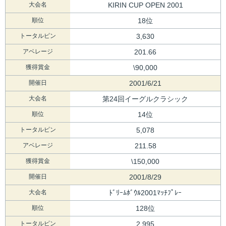
大会名
KIRIN CUP OPEN 2001
順位
18位
トータルピン
3,630
アベレージ
201.66
獲得賞金
\90,000
開催日
2001/6/21
大会名
第24回イーグルクラシック
順位
14位
トータルピン
5,078
アベレージ
211.58
獲得賞金
\150,000
開催日
2001/8/29
大会名
ﾄﾞﾘｰﾑﾎﾞｳﾙ2001ﾏｯﾁﾌﾟﾚｰ
順位
128位
トータルピン
2,995