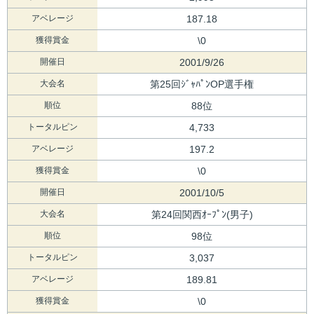
アベレージ
187.18
獲得賞金
\0
開催日
2001/9/26
大会名
第25回ｼﾞｬﾊﾟﾝOP選手権
順位
88位
トータルピン
4,733
アベレージ
197.2
獲得賞金
\0
開催日
2001/10/5
大会名
第24回関西ｵｰﾌﾟﾝ(男子)
順位
98位
トータルピン
3,037
アベレージ
189.81
獲得賞金
\0