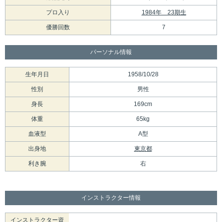
プロ入り
1984年 23期生
優勝回数
7
パーソナル情報
生年月日
1958/10/28
性別
男性
身長
169cm
体重
65kg
血液型
A型
出身地
東京都
利き腕
右
インストラクター情報
インストラクター資