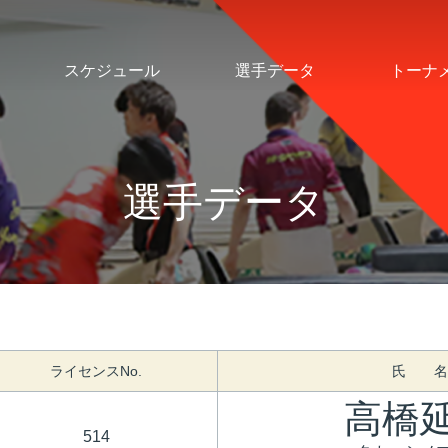
スケジュール
選手データ
トーナ
選手データ
ライセンスNo.
氏 名
高橋
514