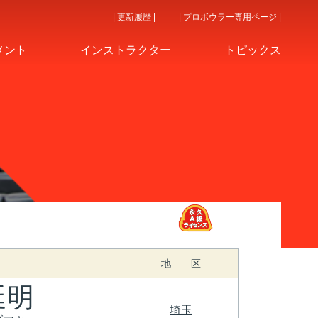
| 更新履歴 |
| プロボウラー専用ページ |
メント
インストラクター
トピックス
地 区
延明
埼玉