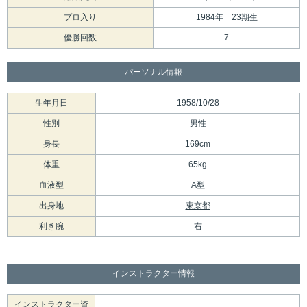
プロ入り
1984年 23期生
優勝回数
7
パーソナル情報
生年月日
1958/10/28
性別
男性
身長
169cm
体重
65kg
血液型
A型
出身地
東京都
利き腕
右
インストラクター情報
インストラクター資