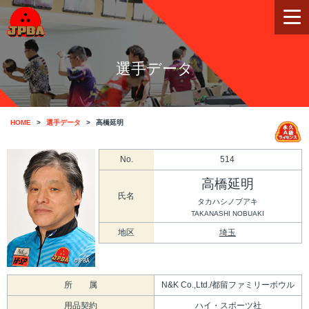
選手データ
HOME
選手データ
高橋延明
No.
514
高橋延明
氏名
タカハシノブアキ
TAKANASHI NOBUAKI
地区
埼玉
所 属
N&K Co.,Ltd./都留ファミリーボウル
用品契約
ハイ・スポーツ社