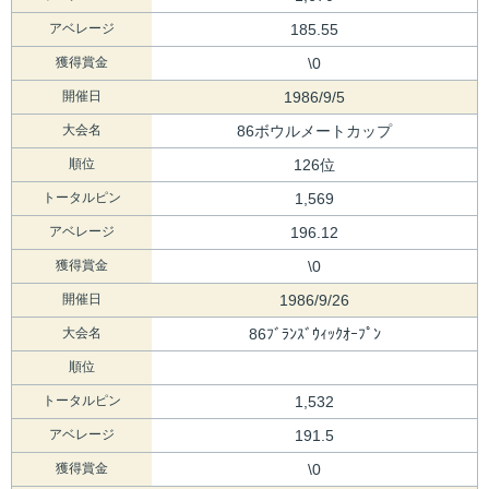
アベレージ
185.55
獲得賞金
\0
開催日
1986/9/5
大会名
86ボウルメートカップ
順位
126位
トータルピン
1,569
アベレージ
196.12
獲得賞金
\0
開催日
1986/9/26
大会名
86ﾌﾞﾗﾝｽﾞｳｨｯｸｵｰﾌﾟﾝ
順位
トータルピン
1,532
アベレージ
191.5
獲得賞金
\0