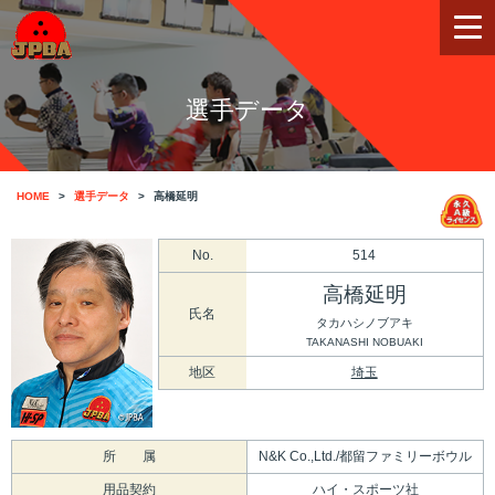
選手データ
HOME
選手データ
高橋延明
No.
514
高橋延明
氏名
タカハシノブアキ
TAKANASHI NOBUAKI
地区
埼玉
所 属
N&K Co.,Ltd./都留ファミリーボウル
用品契約
ハイ・スポーツ社