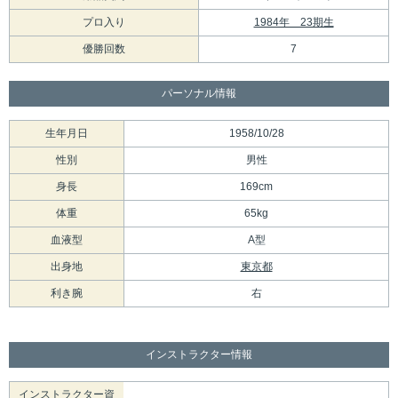
プロ入り
1984年 23期生
優勝回数
7
パーソナル情報
生年月日
1958/10/28
性別
男性
身長
169cm
体重
65kg
血液型
A型
出身地
東京都
利き腕
右
インストラクター情報
インストラクター資