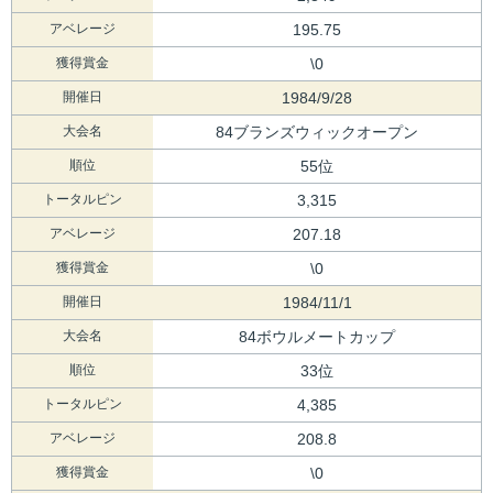
アベレージ
195.75
獲得賞金
\0
開催日
1984/9/28
大会名
84ブランズウィックオープン
順位
55位
トータルピン
3,315
アベレージ
207.18
獲得賞金
\0
開催日
1984/11/1
大会名
84ボウルメートカップ
順位
33位
トータルピン
4,385
アベレージ
208.8
獲得賞金
\0