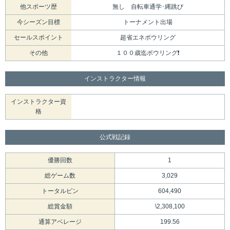
他スポーツ歴
無し 自転車通学･縄跳び
今シーズン目標
トーナメント出場
セールスポイント
超省エネボウリング
その他
１００歳迄ボウリング❗
インストラクター情報
インストラクター資
格
公式戦記録
優勝回数
1
総ゲーム数
3,029
トータルピン
604,490
総賞金額
\2,308,100
通算アベレージ
199.56