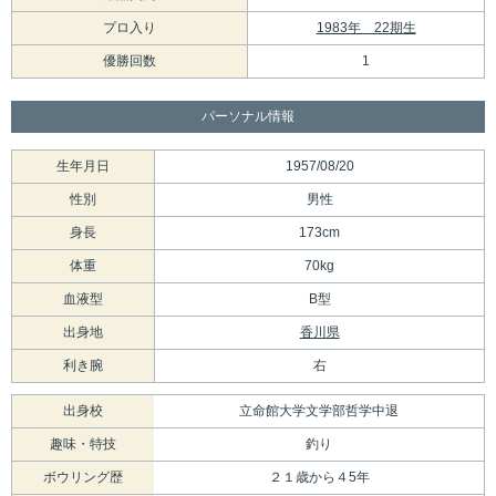
プロ入り
1983年 22期生
優勝回数
1
パーソナル情報
生年月日
1957/08/20
性別
男性
身長
173cm
体重
70kg
血液型
B型
出身地
香川県
利き腕
右
出身校
立命館大学文学部哲学中退
趣味・特技
釣り
ボウリング歴
２１歳から４5年