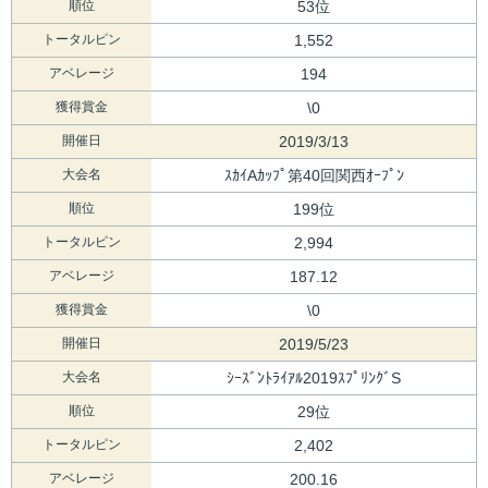
順位
53位
トータルピン
1,552
アベレージ
194
獲得賞金
\0
開催日
2019/3/13
大会名
ｽｶｲAｶｯﾌﾟ第40回関西ｵｰﾌﾟﾝ
順位
199位
トータルピン
2,994
アベレージ
187.12
獲得賞金
\0
開催日
2019/5/23
大会名
ｼｰｽﾞﾝﾄﾗｲｱﾙ2019ｽﾌﾟﾘﾝｸﾞS
順位
29位
トータルピン
2,402
アベレージ
200.16