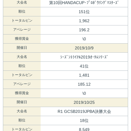
大会名
第10回HANDACUP･ﾌﾟﾛﾎﾞｳﾘﾝｸﾞﾏｽﾀｰｽﾞ
順位
151位
トータルピン
1,962
アベレージ
196.2
獲得賞金
\0
開催日
2019/10/9
大会名
ｼｰｽﾞﾝﾄﾗｲｱﾙ2019ｵｰﾀﾑｼﾘｰｽﾞ
順位
41位
トータルピン
1,481
アベレージ
185.12
獲得賞金
\0
開催日
2019/10/25
大会名
R1 GCSB2019JPBA決勝大会
順位
18位
トータルピン
8,549