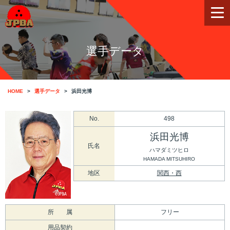
選手データ
HOME
選手データ
浜田光博
No.
498
浜田光博
氏名
ハマダミツヒロ
HAMADA MITSUHIRO
地区
関西・西
所 属
フリー
用品契約