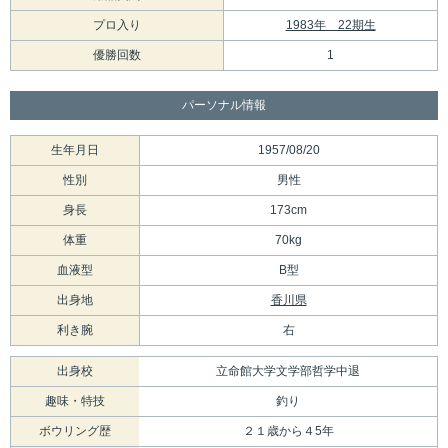
プロ入り
1983年 22期生
優勝回数
1
パーソナル情報
生年月日
1957/08/20
性別
男性
身長
173cm
体重
70kg
血液型
B型
出身地
香川県
利き腕
右
出身校
立命館大学文学部哲学中退
趣味・特技
釣り
ボウリング歴
２１歳から４5年