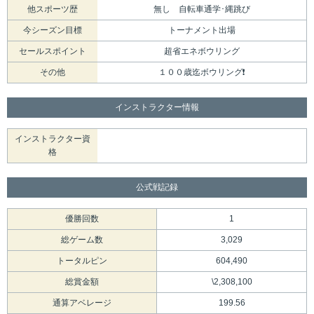
他スポーツ歴
無し 自転車通学･縄跳び
今シーズン目標
トーナメント出場
セールスポイント
超省エネボウリング
その他
１００歳迄ボウリング❗
インストラクター情報
インストラクター資
格
公式戦記録
優勝回数
1
総ゲーム数
3,029
トータルピン
604,490
総賞金額
\2,308,100
通算アベレージ
199.56