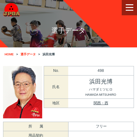
選手データ
HOME
選手データ
浜田光博
No.
498
浜田光博
氏名
ハマダミツヒロ
HAMADA MITSUHIRO
地区
関西・西
所 属
フリー
用品契約