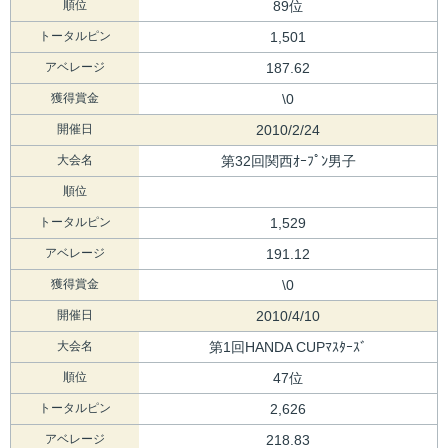
順位
89位
トータルピン
1,501
アベレージ
187.62
獲得賞金
\0
開催日
2010/2/24
大会名
第32回関西ｵｰﾌﾟﾝ男子
順位
トータルピン
1,529
アベレージ
191.12
獲得賞金
\0
開催日
2010/4/10
大会名
第1回HANDA CUPﾏｽﾀｰｽﾞ
順位
47位
トータルピン
2,626
アベレージ
218.83