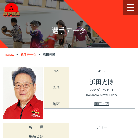
選手データ
HOME
選手データ
浜田光博
No.
498
浜田光博
氏名
ハマダミツヒロ
HAMADA MITSUHIRO
地区
関西・西
所 属
フリー
用品契約