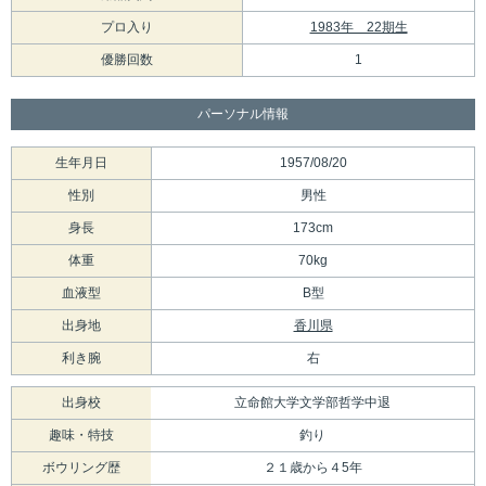
プロ入り
1983年 22期生
優勝回数
1
パーソナル情報
生年月日
1957/08/20
性別
男性
身長
173cm
体重
70kg
血液型
B型
出身地
香川県
利き腕
右
出身校
立命館大学文学部哲学中退
趣味・特技
釣り
ボウリング歴
２１歳から４5年