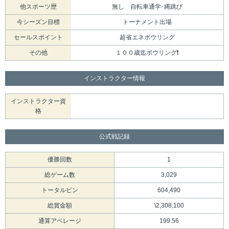
他スポーツ歴
無し 自転車通学･縄跳び
今シーズン目標
トーナメント出場
セールスポイント
超省エネボウリング
その他
１００歳迄ボウリング❗
インストラクター情報
インストラクター資
格
公式戦記録
優勝回数
1
総ゲーム数
3,029
トータルピン
604,490
総賞金額
\2,308,100
通算アベレージ
199.56