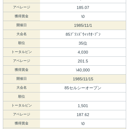
アベレージ
185.07
獲得賞金
\0
開催日
1985/11/1
大会名
85ﾌﾞﾗﾝｽﾞｳｨｯｸｵｰﾌﾟﾝ
順位
35位
トータルピン
4,030
アベレージ
201.5
獲得賞金
\40,000
開催日
1985/11/15
大会名
85セルシーオープン
順位
トータルピン
1,501
アベレージ
187.62
獲得賞金
\0