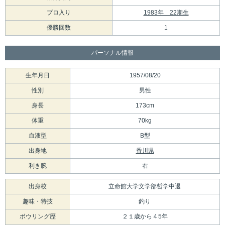
プロ入り
1983年 22期生
優勝回数
1
パーソナル情報
生年月日
1957/08/20
性別
男性
身長
173cm
体重
70kg
血液型
B型
出身地
香川県
利き腕
右
出身校
立命館大学文学部哲学中退
趣味・特技
釣り
ボウリング歴
２１歳から４5年