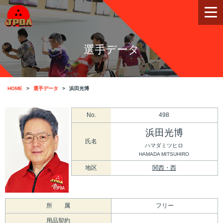
選手データ
HOME
選手データ
浜田光博
No.
498
浜田光博
氏名
ハマダミツヒロ
HAMADA MITSUHIRO
地区
関西・西
所 属
フリー
用品契約