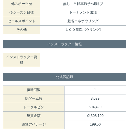
他スポーツ歴
無し 自転車通学･縄跳び
今シーズン目標
トーナメント出場
セールスポイント
超省エネボウリング
その他
１００歳迄ボウリング❗
インストラクター情報
インストラクター資
格
公式戦記録
優勝回数
1
総ゲーム数
3,029
トータルピン
604,490
総賞金額
\2,308,100
通算アベレージ
199.56