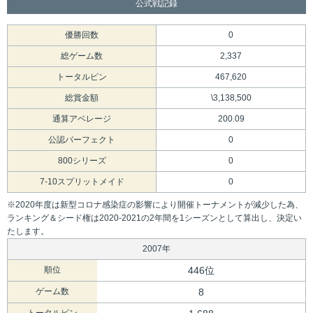
公式戦記録
優勝回数
0
総ゲーム数
2,337
トータルピン
467,620
総賞金額
\3,138,500
通算アベレージ
200.09
公認パーフェクト
0
800シリーズ
0
7-10スプリットメイド
0
※2020年度は新型コロナ感染症の影響により開催トーナメントが減少した為、
ランキング＆シード権は2020-2021の2年間を1シーズンとして算出し、決定い
たします。
2007年
順位
446位
ゲーム数
8