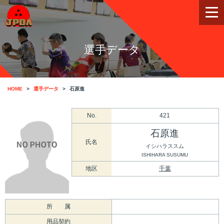
選手データ
HOME
選手データ
石原進
No.
421
石原進
氏名
イシハラススム
ISHIHARA SUSUMU
地区
千葉
所 属
用品契約