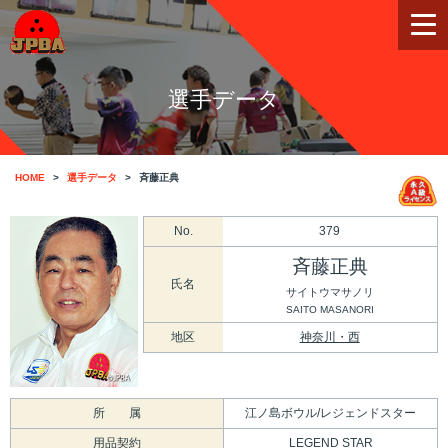
選手データ
HOME
選手データ
斉藤正典
No.
379
斉藤正典
氏名
サイトウマサノリ
SAITO MASANORI
地区
神奈川・西
所 属
江ノ島ボウル/レジェンドスター
用品契約
LEGEND STAR