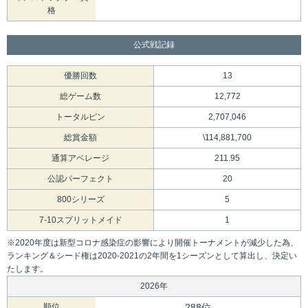
格
公式戦記録
優勝回数
13
総ゲーム数
12,772
トータルピン
2,707,046
総賞金額
\114,881,700
通算アベレージ
211.95
公認パーフェクト
20
800シリーズ
5
7-10スプリットメイド
1
※2020年度は新型コロナ感染症の影響により開催トーナメントが減少した為、
ランキング＆シード権は2020-2021の2年間を1シーズンとして算出し、決定い
たします。
2026年
順位
288位