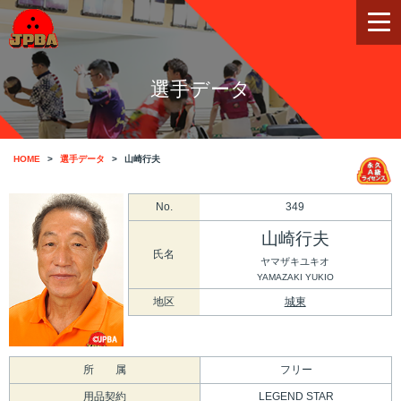
選手データ
HOME
選手データ
山崎行夫
No.
349
山崎行夫
氏名
ヤマザキユキオ
YAMAZAKI YUKIO
地区
城東
所 属
フリー
用品契約
LEGEND STAR