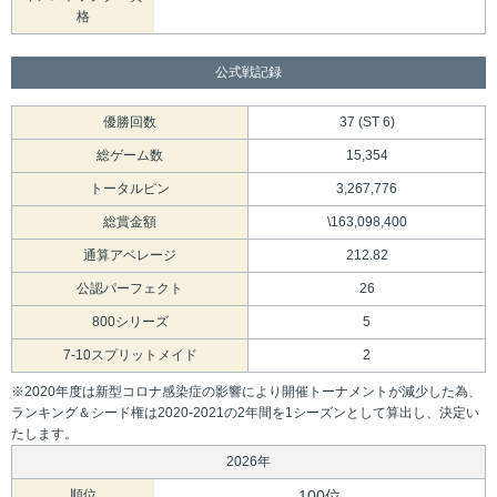
格
公式戦記録
優勝回数
37 (ST 6)
総ゲーム数
15,354
トータルピン
3,267,776
総賞金額
\163,098,400
通算アベレージ
212.82
公認パーフェクト
26
800シリーズ
5
7-10スプリットメイド
2
※2020年度は新型コロナ感染症の影響により開催トーナメントが減少した為、
ランキング＆シード権は2020-2021の2年間を1シーズンとして算出し、決定い
たします。
2026年
順位
100位