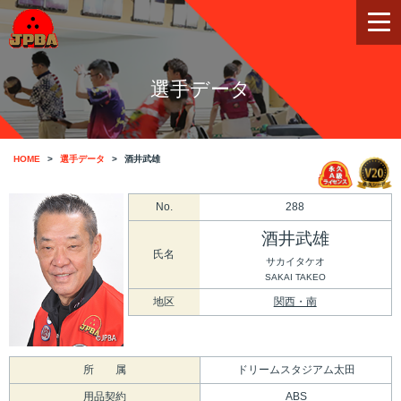
選手データ
HOME
選手データ
酒井武雄
No.
288
酒井武雄
氏名
サカイタケオ
SAKAI TAKEO
地区
関西・南
所 属
ドリームスタジアム太田
用品契約
ABS