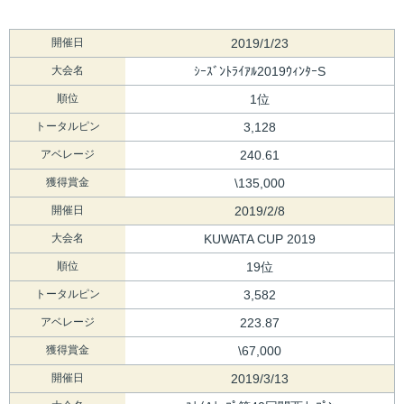
開催日
2019/1/23
大会名
ｼｰｽﾞﾝﾄﾗｲｱﾙ2019ｳｨﾝﾀｰS
順位
1位
トータルピン
3,128
アベレージ
240.61
獲得賞金
\135,000
開催日
2019/2/8
大会名
KUWATA CUP 2019
順位
19位
トータルピン
3,582
アベレージ
223.87
獲得賞金
\67,000
開催日
2019/3/13