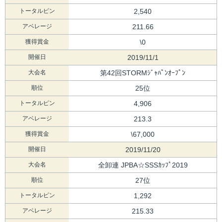
トータルピン
2,540
アベレージ
211.66
獲得賞金
\0
開催日
2019/11/1
大会名
第42回STORMｼﾞｬﾊﾟﾝｵｰﾌﾟﾝ
順位
25位
トータルピン
4,906
アベレージ
213.3
獲得賞金
\67,000
開催日
2019/11/20
大会名
全卸連 JPBA☆SSSｶｯﾌﾟ2019
順位
27位
トータルピン
1,292
アベレージ
215.33