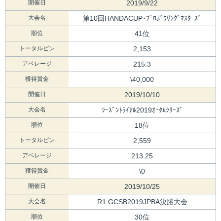
開催日
2019/9/22
大会名
第10回HANDACUP･ﾌﾟﾛﾎﾞｳﾘﾝｸﾞﾏｽﾀｰｽﾞ
順位
41位
トータルピン
2,153
アベレージ
215.3
獲得賞金
\40,000
開催日
2019/10/10
大会名
ｼｰｽﾞﾝﾄﾗｲｱﾙ2019ｵｰﾀﾑｼﾘｰｽﾞ
順位
18位
トータルピン
2,559
アベレージ
213.25
獲得賞金
\0
開催日
2019/10/25
大会名
R1 GCSB2019JPBA決勝大会
順位
30位