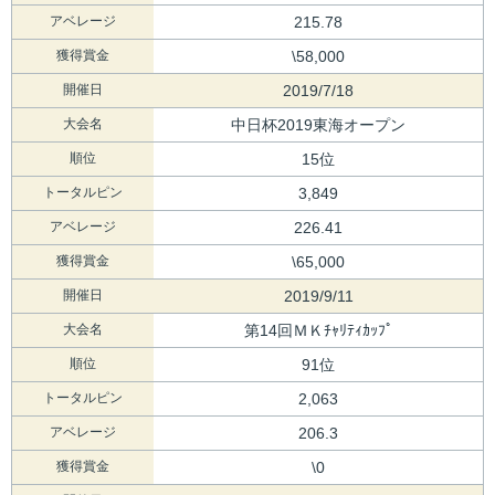
アベレージ
215.78
獲得賞金
\58,000
開催日
2019/7/18
大会名
中日杯2019東海オープン
順位
15位
トータルピン
3,849
アベレージ
226.41
獲得賞金
\65,000
開催日
2019/9/11
大会名
第14回ＭＫﾁｬﾘﾃｨｶｯﾌﾟ
順位
91位
トータルピン
2,063
アベレージ
206.3
獲得賞金
\0