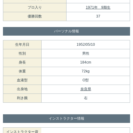
プロ入り
1971年 9期生
優勝回数
37
パーソナル情報
生年月日
1952/05/10
性別
男性
身長
184cm
体重
72kg
血液型
O型
出身地
奈良県
利き腕
右
インストラクター情報
インストラクター資