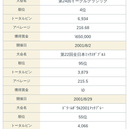
大会名
第24回イーグルクラシック
順位
4位
トータルピン
6,934
アベレージ
216.68
獲得賞金
\650,000
開催日
2001/8/2
大会名
第22回全日本ﾐｯｸｽﾀﾞﾌﾞﾙｽ
順位
95位
トータルピン
3,879
アベレージ
215.5
獲得賞金
\0
開催日
2001/8/29
大会名
ﾄﾞﾘｰﾑﾎﾞｳﾙ2001ﾏｯﾁﾌﾟﾚｰ
順位
55位
トータルピン
4,066