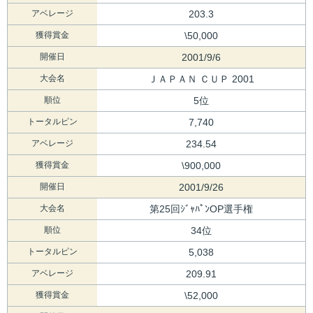
アベレージ
203.3
獲得賞金
\50,000
開催日
2001/9/6
大会名
ＪＡＰＡＮ ＣＵＰ 2001
順位
5位
トータルピン
7,740
アベレージ
234.54
獲得賞金
\900,000
開催日
2001/9/26
大会名
第25回ｼﾞｬﾊﾟﾝOP選手権
順位
34位
トータルピン
5,038
アベレージ
209.91
獲得賞金
\52,000