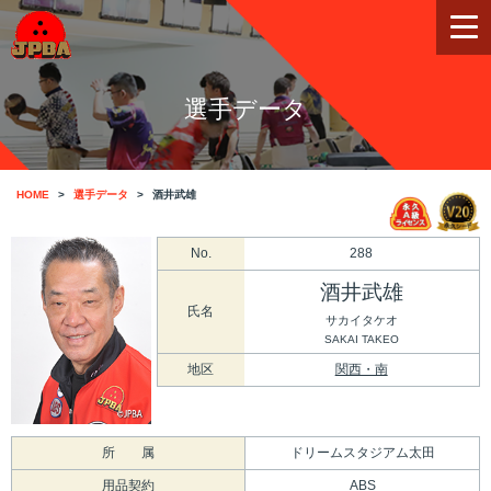
選手データ
HOME
選手データ
酒井武雄
No.
288
酒井武雄
氏名
サカイタケオ
SAKAI TAKEO
地区
関西・南
所 属
ドリームスタジアム太田
用品契約
ABS