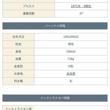
プロ入り
1971年 9期生
優勝回数
37
パーソナル情報
生年月日
1952/05/10
性別
男性
身長
184cm
体重
72kg
血液型
O型
出身地
奈良県
利き腕
右
インストラクター情報
インストラクター資