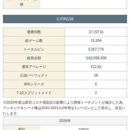
格
公式戦記録
優勝回数
37 (ST 6)
総ゲーム数
15,354
トータルピン
3,267,776
総賞金額
\163,098,400
通算アベレージ
212.82
公認パーフェクト
26
800シリーズ
5
7-10スプリットメイド
2
※2020年度は新型コロナ感染症の影響により開催トーナメントが減少した為、
ランキング＆シード権は2020-2021の2年間を1シーズンとして算出し、決定い
たします。
2026年
順位
100位