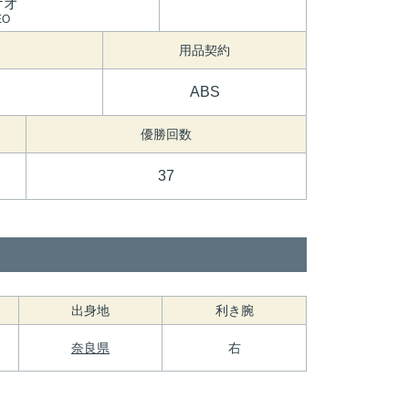
ケオ
EO
用品契約
ABS
優勝回数
37
出身地
利き腕
奈良県
右