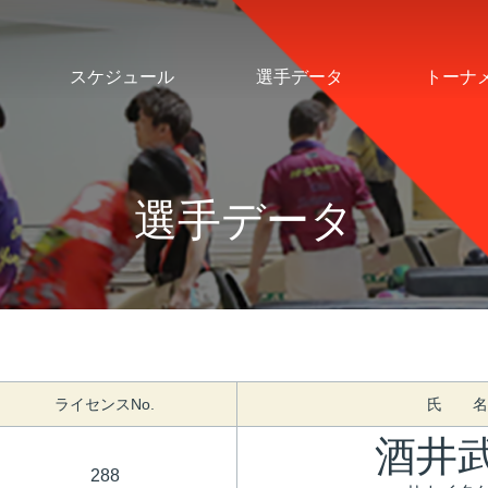
スケジュール
選手データ
トーナ
選手データ
ライセンスNo.
氏 名
酒井
288