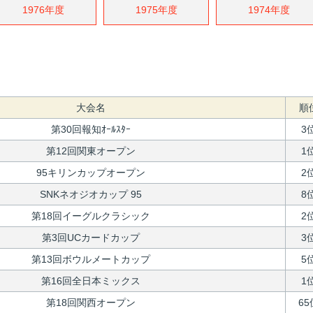
1976年度
1975年度
1974年度
大会名
順
第30回報知ｵｰﾙｽﾀｰ
3
第12回関東オープン
1
95キリンカップオープン
2
SNKネオジオカップ 95
8
第18回イーグルクラシック
2
第3回UCカードカップ
3
第13回ボウルメートカップ
5
第16回全日本ミックス
1
第18回関西オープン
65