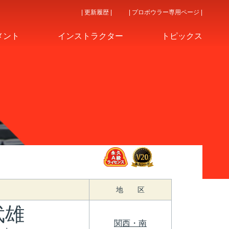
| 更新履歴 |
| プロボウラー専用ページ |
メント
インストラクター
トピックス
地 区
武雄
関西・南