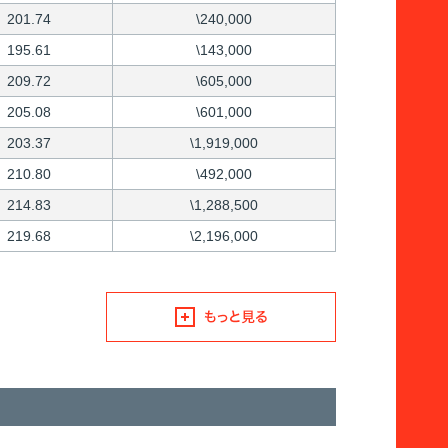
201.74
\240,000
195.61
\143,000
209.72
\605,000
205.08
\601,000
203.37
\1,919,000
210.80
\492,000
214.83
\1,288,500
219.68
\2,196,000