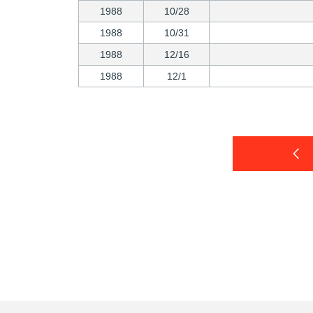
1988
10/28
1988
10/31
1988
12/16
1988
12/1