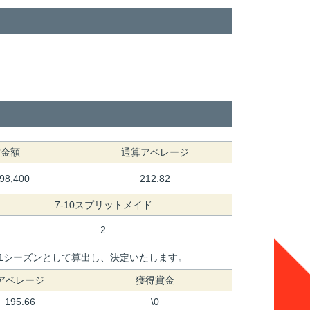
賞金額
通算アベレージ
098,400
212.82
7-10スプリットメイド
2
間を1シーズンとして算出し、決定いたします。
アベレージ
獲得賞金
195.66
\0