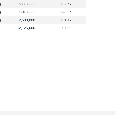
位
\800,000
237.42
位
\210,000
226.94
位
\2,500,000
231.17
\2,125,000
0.00