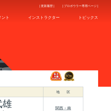
| 更新履歴 |
| プロボウラー専用ページ |
メント
インストラクター
トピックス
地 区
武雄
関西・南