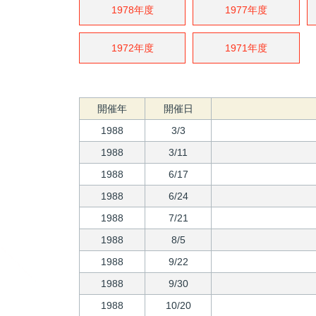
1978年度
1977年度
1972年度
1971年度
開催年
開催日
1988
3/3
1988
3/11
1988
6/17
1988
6/24
1988
7/21
1988
8/5
1988
9/22
1988
9/30
1988
10/20