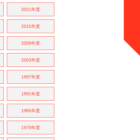
2021年度
2015年度
2009年度
2003年度
1997年度
1991年度
1985年度
1979年度