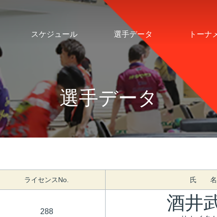
スケジュール
選手データ
トーナ
選手データ
ライセンスNo.
氏 名
酒井
288