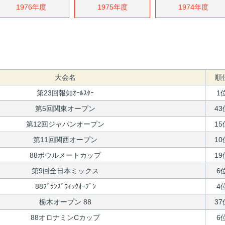
1976年度
1975年度
1974年度
大会名
順
第23回報知ｵｰﾙｽﾀｰ
1
第5回関東オープン
43
第12回ジャパンオープン
15
第11回関西オープン
10
88ボウルメートカップ
19
第9回全日本ミックス
6
88ﾌﾞﾗﾝｽﾞｳｨｯｸｵｰﾌﾟﾝ
4
栃木オープン 88
37
88オロナミンCカップ
6