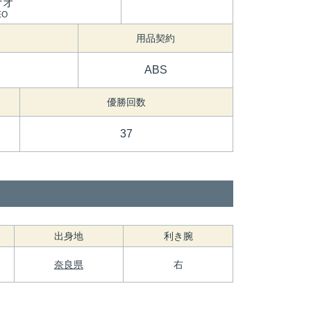
ケオ
EO
用品契約
ABS
優勝回数
37
出身地
利き腕
奈良県
右