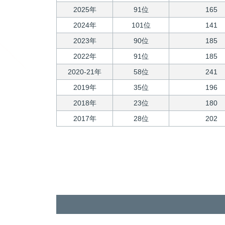
2025年
91位
165
2024年
101位
141
2023年
90位
185
2022年
91位
185
2020-21年
58位
241
2019年
35位
196
2018年
23位
180
2017年
28位
202