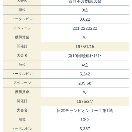
大会名
西日本月例競技会
順位
9位
トータルピン
3,622
アベレージ
201.2222222
獲得賞金
\0
開催日
1975/1/15
大会名
第10回報知ｵｰﾙｽﾀｰ
順位
4位
トータルピン
5,242
アベレージ
209.68
獲得賞金
\0
開催日
1975/2/7
大会名
日本チャンピオンリーグ第1戦
順位
10位
トータルピン
5,387