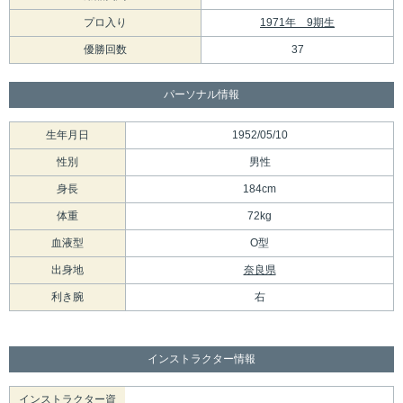
プロ入り
1971年 9期生
優勝回数
37
パーソナル情報
生年月日
1952/05/10
性別
男性
身長
184cm
体重
72kg
血液型
O型
出身地
奈良県
利き腕
右
インストラクター情報
インストラクター資