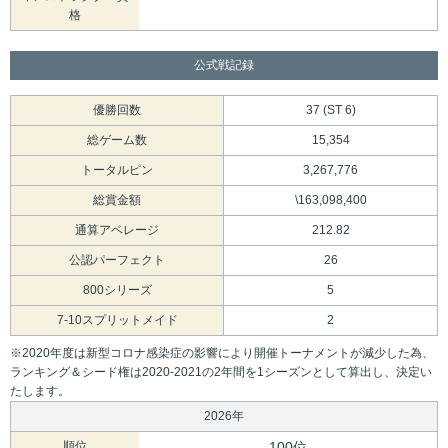
格
公式戦記録
優勝回数
37 (ST 6)
総ゲーム数
15,354
トータルピン
3,267,776
総賞金額
\163,098,400
通算アベレージ
212.82
公認パーフェクト
26
800シリーズ
5
7-10スプリットメイド
2
※2020年度は新型コロナ感染症の影響により開催トーナメントが減少した為、
ランキング＆シード権は2020-2021の2年間を1シーズンとして算出し、決定い
たします。
2026年
順位
100位