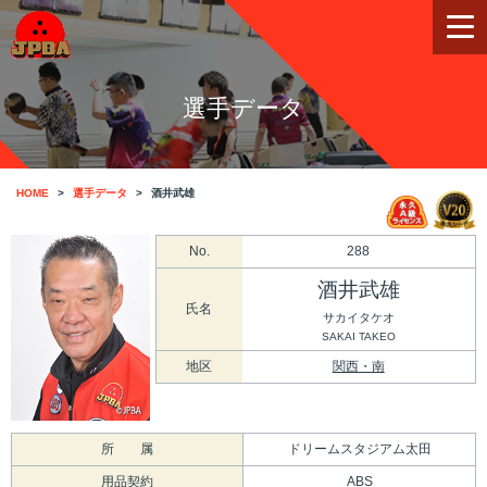
選手データ
HOME
選手データ
酒井武雄
No.
288
酒井武雄
氏名
サカイタケオ
SAKAI TAKEO
地区
関西・南
所 属
ドリームスタジアム太田
用品契約
ABS