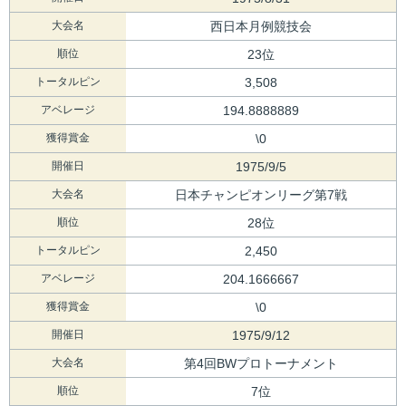
大会名
西日本月例競技会
順位
23位
トータルピン
3,508
アベレージ
194.8888889
獲得賞金
\0
開催日
1975/9/5
大会名
日本チャンピオンリーグ第7戦
順位
28位
トータルピン
2,450
アベレージ
204.1666667
獲得賞金
\0
開催日
1975/9/12
大会名
第4回BWプロトーナメント
順位
7位