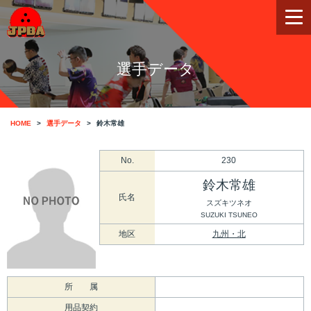
選手データ
HOME
選手データ
鈴木常雄
No.
230
鈴木常雄
氏名
スズキツネオ
SUZUKI TSUNEO
地区
九州・北
所 属
用品契約