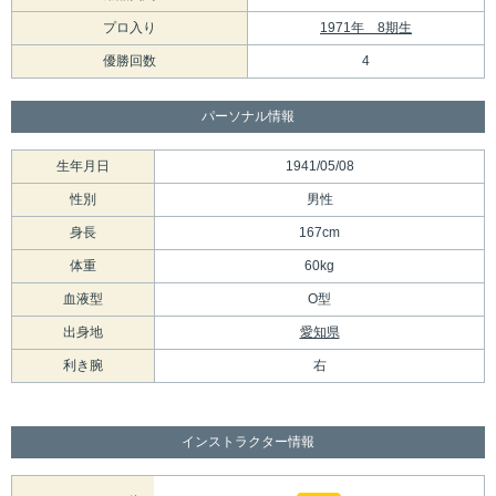
プロ入り
1971年 8期生
優勝回数
4
パーソナル情報
生年月日
1941/05/08
性別
男性
身長
167cm
体重
60kg
血液型
O型
出身地
愛知県
利き腕
右
インストラクター情報