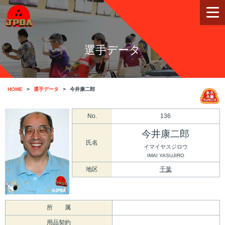
選手データ
HOME
選手データ
今井康二郎
No.
136
今井康二郎
氏名
イマイヤスジロウ
IMAI YASUJIRO
地区
千葉
所 属
用品契約