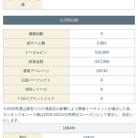
格
公式戦記録
優勝回数
0
総ゲーム数
2,661
トータルピン
516,009
総賞金額
\317,000
通算アベレージ
193.91
公認パーフェクト
0
800シリーズ
0
7-10スプリットメイド
0
※2020年度は新型コロナ感染症の影響により開催トーナメントが減少した為、
ランキング＆シード権は2020-2021の2年間を1シーズンとして算出し、決定い
たします。
1984年
順位
165位