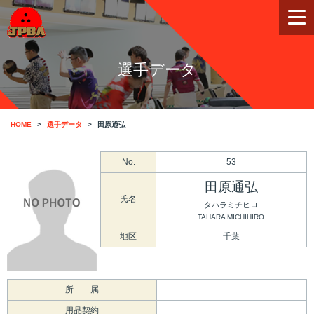
選手データ
HOME
選手データ
田原通弘
No.
53
田原通弘
氏名
タハラミチヒロ
TAHARA MICHIHIRO
地区
千葉
所 属
用品契約