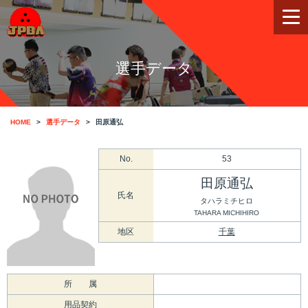
選手データ
HOME
選手データ
田原通弘
No.
53
田原通弘
氏名
タハラミチヒロ
TAHARA MICHIHIRO
地区
千葉
所 属
用品契約