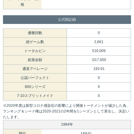
格
公式戦記録
優勝回数
0
総ゲーム数
2,661
トータルピン
516,009
総賞金額
\317,000
通算アベレージ
193.91
公認パーフェクト
0
800シリーズ
0
7-10スプリットメイド
0
※2020年度は新型コロナ感染症の影響により開催トーナメントが減少した為、
ランキング＆シード権は2020-2021の2年間を1シーズンとして算出し、決定い
たします。
1984年
順位
165位