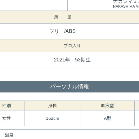
ナカシマミ
NAKASHIMA M
所 属
フリー/ABS
プロ入り
2021年 53期生
パーソナル情報
性別
身長
血液型
女性
162cm
A型
温泉