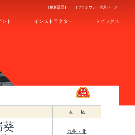
| 更新履歴 |
| プロボウラー専用ページ |
メント
インストラクター
トピックス
地 区
瑞葵
九州・北