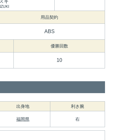
ズキ
IZUKI
用品契約
ABS
優勝回数
10
出身地
利き腕
福岡県
右