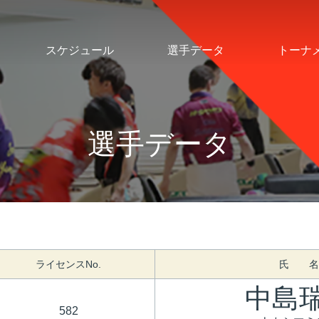
スケジュール
選手データ
トーナ
選手データ
ライセンスNo.
氏 名
中島
582