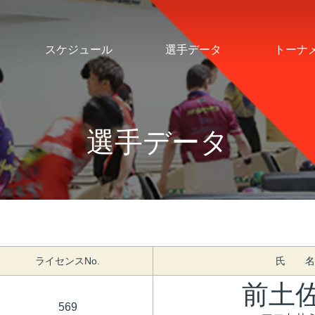
スケジュール
選手データ
トーナ
選手データ
ライセンスNo.
氏 名
前土
569