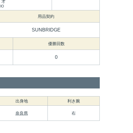
ミオ
IO
用品契約
SUNBRIDGE
優勝回数
0
出身地
利き腕
奈良県
右