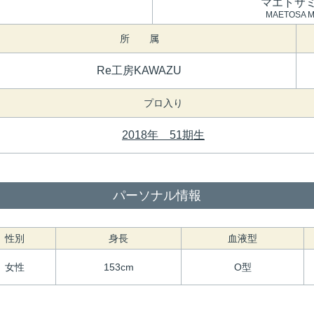
マエトサ
MAETOSA M
所 属
Re工房KAWAZU
プロ入り
2018年 51期生
パーソナル情報
性別
身長
血液型
女性
153cm
O型