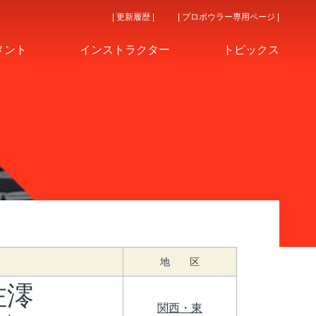
| 更新履歴 |
| プロボウラー専用ページ |
メント
インストラクター
トピックス
地 区
佐澪
関西・東