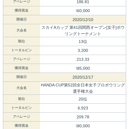
アベレージ
186.81
獲得賞金
\60,000
開催日
2020/12/10
スカイAカップ 第41回関西オープン[女子]ボウ
大会名
リングトーナメント
順位
13位
トータルピン
3,200
アベレージ
213.33
獲得賞金
\85,000
開催日
2020/12/17
HANDA CUP第52回全日本女子プロボウリング
大会名
選手権大会
順位
20位
トータルピン
6,923
アベレージ
209.78
獲得賞金
\80,000