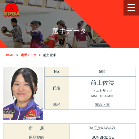
選手データ
HOME
選手データ
前土佐澪
No.
569
前土佐澪
氏名
マエトサミオ
MAETOSA MIO
地区
関西・東
所 属
Re工房KAWAZU
用品契約
SUNBRIDGE