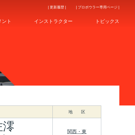
| 更新履歴 |
| プロボウラー専用ページ |
メント
インストラクター
トピックス
地 区
佐澪
関西・東