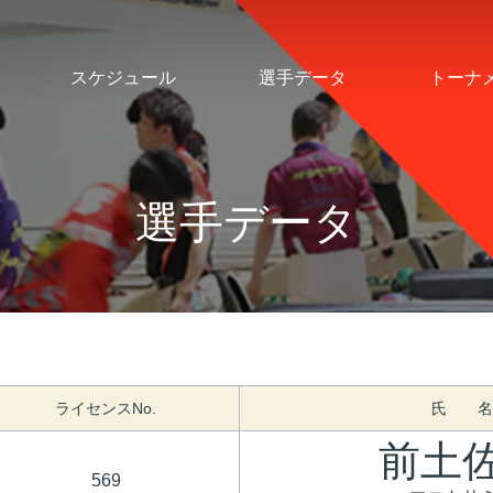
スケジュール
選手データ
トーナ
選手データ
ライセンスNo.
氏 名
前土
569