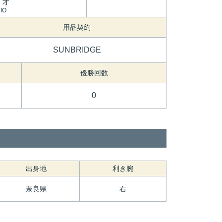
ミオ
IO
用品契約
SUNBRIDGE
優勝回数
0
出身地
利き腕
奈良県
右