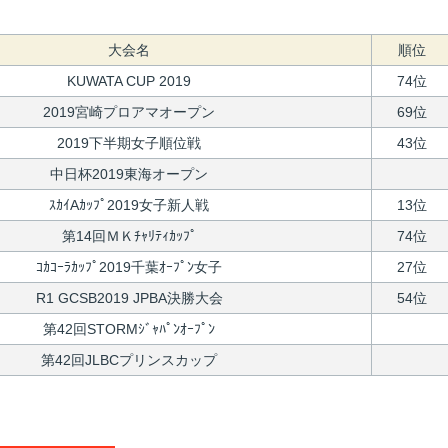
大会名
順位
KUWATA CUP 2019
74位
2019宮崎プロアマオープン
69位
2019下半期女子順位戦
43位
中日杯2019東海オープン
ｽｶｲAｶｯﾌﾟ2019女子新人戦
13位
第14回ＭＫﾁｬﾘﾃｨｶｯﾌﾟ
74位
ｺｶｺｰﾗｶｯﾌﾟ2019千葉ｵｰﾌﾟﾝ女子
27位
R1 GCSB2019 JPBA決勝大会
54位
第42回STORMｼﾞｬﾊﾟﾝｵｰﾌﾟﾝ
第42回JLBCプリンスカップ