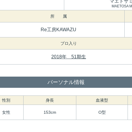
マエトサ
MAETOSA M
所 属
Re工房KAWAZU
プロ入り
2018年 51期生
パーソナル情報
性別
身長
血液型
女性
153cm
O型