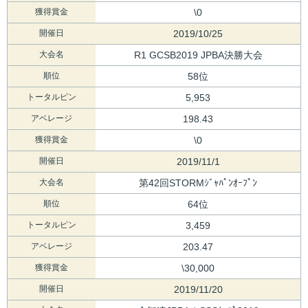
獲得賞金
\0
開催日
2019/10/25
大会名
R1 GCSB2019 JPBA決勝大会
順位
58位
トータルピン
5,953
アベレージ
198.43
獲得賞金
\0
開催日
2019/11/1
大会名
第42回STORMｼﾞｬﾊﾟﾝｵｰﾌﾟﾝ
順位
64位
トータルピン
3,459
アベレージ
203.47
獲得賞金
\30,000
開催日
2019/11/20