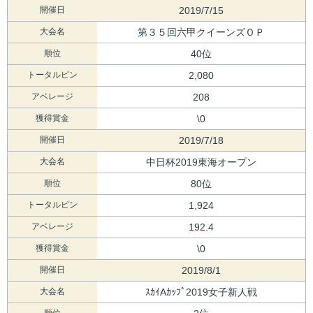
開催日
2019/7/15
大会名
第３５回六甲クイーンズＯＰ
順位
40位
トータルピン
2,080
アベレージ
208
獲得賞金
\0
開催日
2019/7/18
大会名
中日杯2019東海オープン
順位
80位
トータルピン
1,924
アベレージ
192.4
獲得賞金
\0
開催日
2019/8/1
大会名
ｽｶｲAｶｯﾌﾟ2019女子新人戦
順位