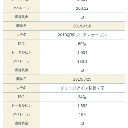
アベレージ
200.12
獲得賞金
\0
開催日
2019/4/18
大会名
2019宮崎プロアマオープン
順位
60位
トータルピン
1,901
アベレージ
190.1
獲得賞金
\0
開催日
2019/5/25
大会名
グリコ17アイス杯第７回
順位
34位
トータルピン
1,592
アベレージ
199
獲得賞金
\0