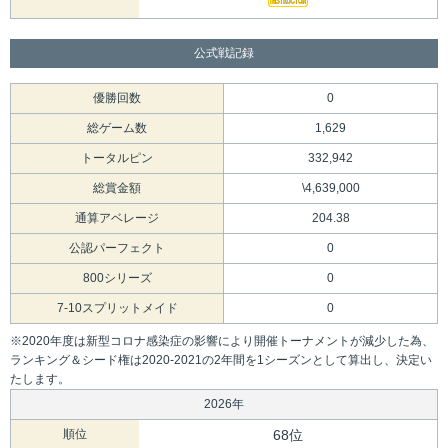
公式戦記録
優勝回数
0
総ゲーム数
1,629
トータルピン
332,942
総賞金額
\4,639,000
通算アベレージ
204.38
公認パーフェクト
0
800シリーズ
0
7-10スプリットメイド
0
※2020年度は新型コロナ感染症の影響により開催トーナメントが減少した為、
ランキング＆シード権は2020-2021の2年間を1シーズンとして算出し、決定い
たします。
2026年
順位
68位