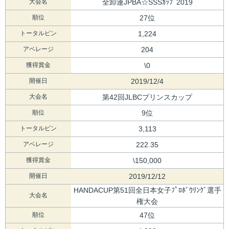
大会名
全卸連JPBA☆SSSｶｯﾌﾟ2019
順位
27位
トータルピン
1,224
アベレージ
204
獲得賞金
\0
開催日
2019/12/4
大会名
第42回JLBCプリンスカップ
順位
9位
トータルピン
3,113
アベレージ
222.35
獲得賞金
\150,000
開催日
2019/12/12
HANDACUP第51回全日本女子ﾌﾟﾛﾎﾞｳﾘﾝｸﾞ選手
大会名
権大会
順位
47位