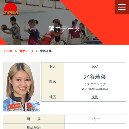
選手データ
HOME
選手データ
水谷若菜
No.
557
水谷若菜
氏名
ミズタニワカナ
MIZUTANI WAKANA
地区
東海
所 属
フリー
用品契約