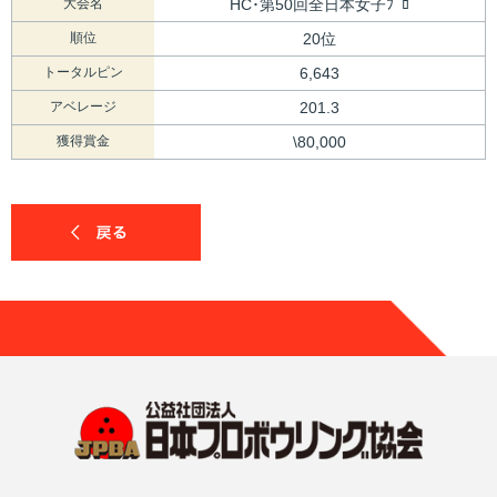
大会名
HC･第50回全日本女子ﾌﾟﾛ
順位
20位
トータルピン
6,643
アベレージ
201.3
獲得賞金
\80,000