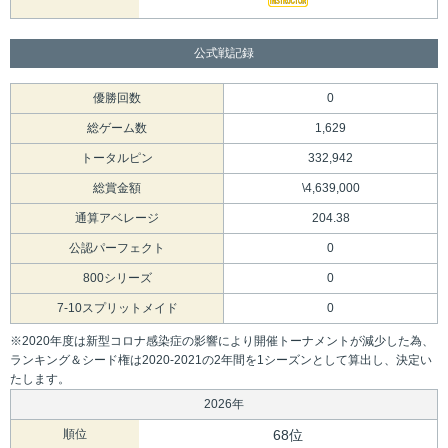
公式戦記録
優勝回数
0
総ゲーム数
1,629
トータルピン
332,942
総賞金額
\4,639,000
通算アベレージ
204.38
公認パーフェクト
0
800シリーズ
0
7-10スプリットメイド
0
※2020年度は新型コロナ感染症の影響により開催トーナメントが減少した為、
ランキング＆シード権は2020-2021の2年間を1シーズンとして算出し、決定い
たします。
2026年
順位
68位