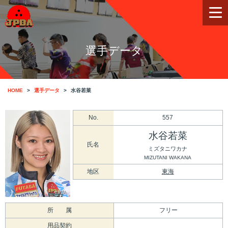
選手データ
HOME
選手データ
水谷若菜
No.
557
水谷若菜
氏名
ミズタニワカナ
MIZUTANI WAKANA
地区
東海
所 属
フリー
用品契約