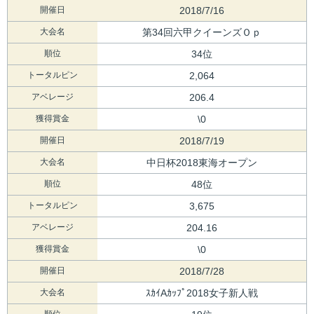
開催日
2018/7/16
大会名
第34回六甲クイーンズＯｐ
順位
34位
トータルピン
2,064
アベレージ
206.4
獲得賞金
\0
開催日
2018/7/19
大会名
中日杯2018東海オープン
順位
48位
トータルピン
3,675
アベレージ
204.16
獲得賞金
\0
開催日
2018/7/28
大会名
ｽｶｲAｶｯﾌﾟ2018女子新人戦
順位