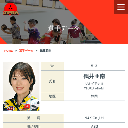
選手データ
HOME
選手データ
鶴井亜南
No.
513
鶴井亜南
氏名
ツルイアナミ
TSURUI ANAMI
地区
静岡
所 属
N&K Co.,Ltd.
用品契約
ABS