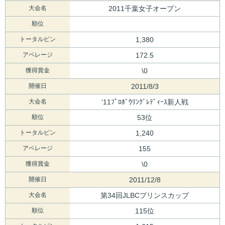
大会名
2011千葉女子オープン
順位
トータルピン
1,380
アベレージ
172.5
獲得賞金
\0
開催日
2011/8/3
大会名
‘11ﾌﾟﾛﾎﾞｳﾘﾝｸﾞﾚﾃﾞｨｰｽ新人戦
順位
53位
トータルピン
1,240
アベレージ
155
獲得賞金
\0
開催日
2011/12/8
大会名
第34回JLBCプリンスカップ
順位
115位