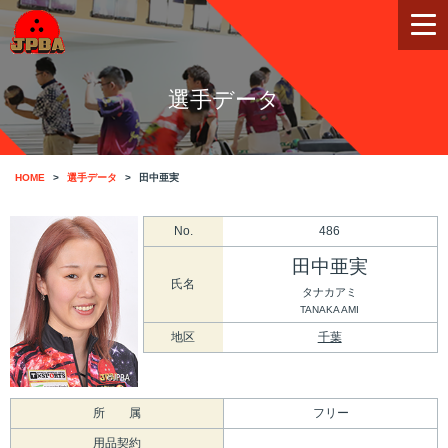
選手データ
HOME
選手データ
田中亜実
No.
486
田中亜実
氏名
タナカアミ
TANAKA AMI
地区
千葉
所 属
フリー
用品契約