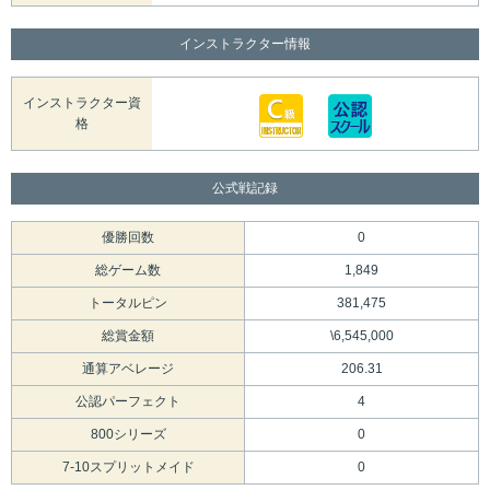
インストラクター情報
インストラクター資
格
公式戦記録
優勝回数
0
総ゲーム数
1,849
トータルピン
381,475
総賞金額
\6,545,000
通算アベレージ
206.31
公認パーフェクト
4
800シリーズ
0
7-10スプリットメイド
0