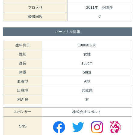
プロ入り
2011年 44期生
優勝回数
0
パーソナル情報
生年月日
1988/01/18
性別
女性
身長
158cm
体重
58kg
血液型
A型
出身地
兵庫県
利き腕
右
スポンサー
株式会社スポルト
SNS