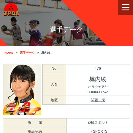
選手データ
HOME
選手データ
堀内綾
No.
476
堀内綾
氏名
ホリウチアヤ
HORIUCHI AYA
地区
関西・東
所 属
(株)スポルト
用品契約
T×SPORTS