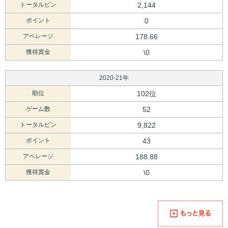
トータルピン
2,144
ポイント
0
アベレージ
178.66
獲得賞金
\0
2020-21年
順位
102位
ゲーム数
52
トータルピン
9,822
ポイント
43
アベレージ
188.88
獲得賞金
\0