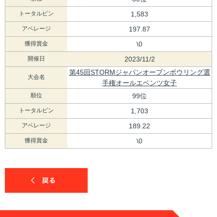
トータルピン
1,583
アベレージ
197.87
獲得賞金
\0
開催日
2023/11/2
第45回STORMジャパンオープンボウリング選
大会名
手権オールエベンツ女子
順位
99位
トータルピン
1,703
アベレージ
189.22
獲得賞金
\0