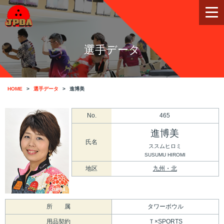
選手データ
HOME
選手データ
進博美
No.
465
進博美
氏名
ススムヒロミ
SUSUMU HIROMI
地区
九州・北
所 属
タワーボウル
用品契約
Ｔ×SPORTS