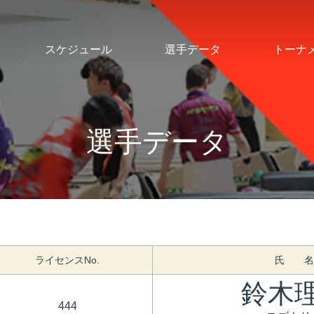
スケジュール
選手データ
トーナ
選手データ
ライセンスNo.
氏 名
鈴木
444