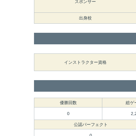
スポンサー
出身校
インストラクター資格
優勝回数
総ゲ
0
2,
公認パーフェクト
0