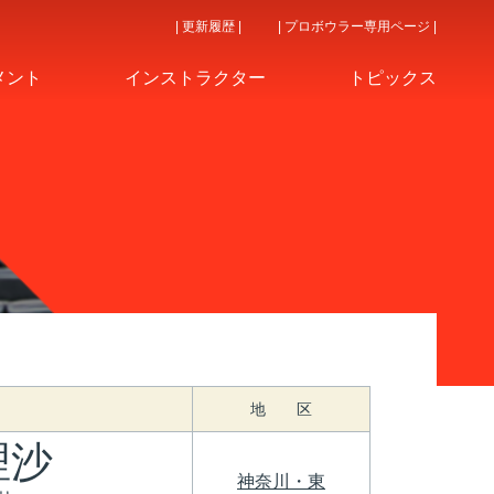
| 更新履歴 |
| プロボウラー専用ページ |
メント
インストラクター
トピックス
地 区
理沙
神奈川・東