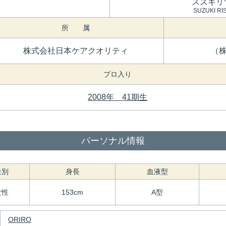
スズキリ
SUZUKI RI
所 属
株式会社日本ケアクオリティ
（
プロ入り
2008年 41期生
パーソナル情報
性別
身長
血液型
女性
153cm
A型
ORIRO