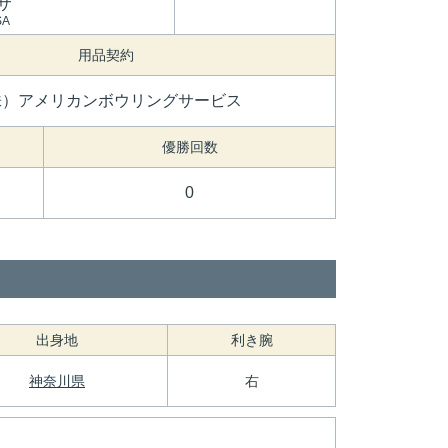
サ
SA
用品契約
株）アメリカンボウリングサービス
優勝回数
0
出身地
利き腕
神奈川県
右