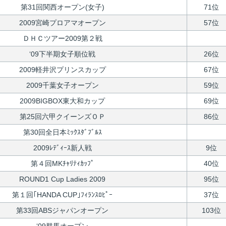
第31回関西オープン(女子)
71位
2009宮崎プロアマオープン
57位
ＤＨＣツアー2009第２戦
‘09下半期女子順位戦
26位
2009軽井沢プリンスカップ
67位
2009千葉女子オープン
59位
2009BIGBOX東大和カップ
69位
第25回六甲クイーンズＯＰ
86位
第30回全日本ﾐｯｸｽﾀﾞﾌﾞﾙｽ
2009ﾚﾃﾞｨｰｽ新人戦
9位
第４回MKﾁｬﾘﾃｨｶｯﾌﾟ
40位
ROUND1 Cup Ladies 2009
95位
第１回｢HANDA CUP｣ﾌｨﾗﾝｽﾛﾋﾟｰ
37位
第33回ABSジャパンオープン
103位