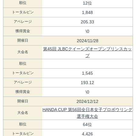
順位
12位
トータルピン
1,848
アベレージ
205.33
獲得賞金
\0
開催日
2024/11/28
第45回 JLBCクイーンズオープンプリンスカッ
大会名
プ
順位
トータルピン
1,545
アベレージ
193.12
獲得賞金
\0
開催日
2024/12/12
HANDA CUP 第56回全日本女子プロボウリング
大会名
選手権大会
順位
64位
トータルピン
4,426