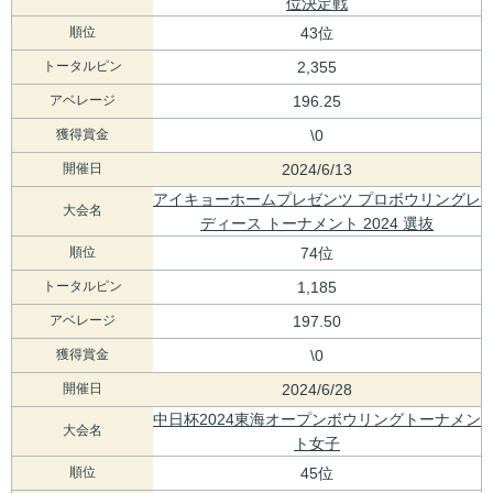
位決定戦
順位
43位
トータルピン
2,355
アベレージ
196.25
獲得賞金
\0
開催日
2024/6/13
アイキョーホームプレゼンツ プロボウリングレ
大会名
ディース トーナメント 2024 選抜
順位
74位
トータルピン
1,185
アベレージ
197.50
獲得賞金
\0
開催日
2024/6/28
中日杯2024東海オープンボウリングトーナメン
大会名
ト女子
順位
45位