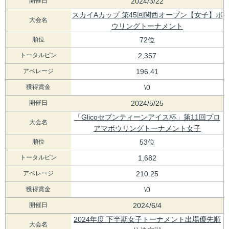
開催日
2024/3/22
スカイAカップ 第45回関西オープン【女子】ボ
大会名
ウリングトーナメント
順位
72位
トータルピン
2,357
アベレージ
196.41
獲得賞金
\0
開催日
2024/5/25
「Glicoセブンティーンアイス杯」第11回プロ
大会名
アマボウリングトーナメント女子
順位
53位
トータルピン
1,682
アベレージ
210.25
獲得賞金
\0
開催日
2024/6/4
2024年度 下半期女子トーナメント出場優先順
大会名