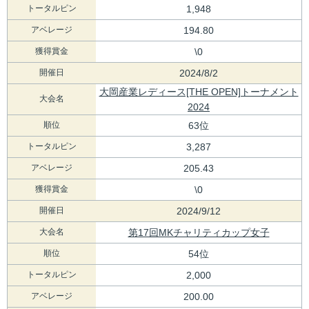
トータルピン
1,948
アベレージ
194.80
獲得賞金
\0
開催日
2024/8/2
大岡産業レディース[THE OPEN]トーナメント
大会名
2024
順位
63位
トータルピン
3,287
アベレージ
205.43
獲得賞金
\0
開催日
2024/9/12
大会名
第17回MKチャリティカップ女子
順位
54位
トータルピン
2,000
アベレージ
200.00