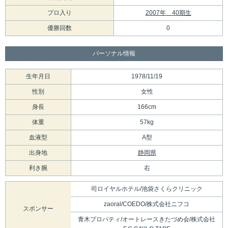
プロ入り
2007年 40期生
優勝回数
0
パーソナル情報
生年月日
1978/11/19
性別
女性
身長
166cm
体重
57kg
血液型
A型
出身地
静岡県
利き腕
右
司ロイヤルホテル/池袋さくらクリニック
zaoral/COEDO/株式会社ニフコ
スポンサー
青木プロパティ/オートレースきたづめ会/株式会社